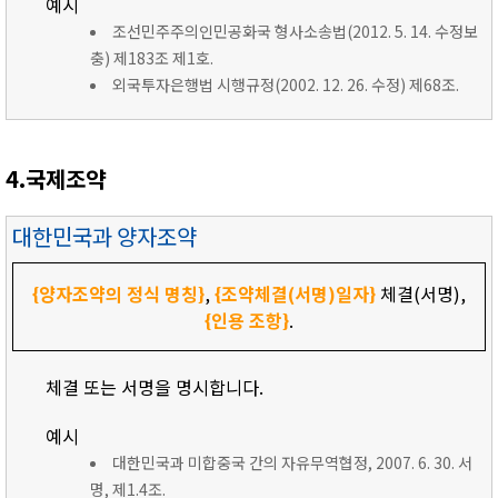
예시
조선민주주의인민공화국 형사소송법(2012. 5. 14. 수정보
충) 제183조 제1호.
외국투자은행법 시행규정(2002. 12. 26. 수정) 제68조.
4.국제조약
대한민국과 양자조약
{양자조약의 정식 명칭}
,
{조약체결(서명)일자}
체결(서명),
{인용 조항}
.
체결 또는 서명을 명시합니다.
예시
대한민국과 미합중국 간의 자유무역협정, 2007. 6. 30. 서
명, 제1.4조.