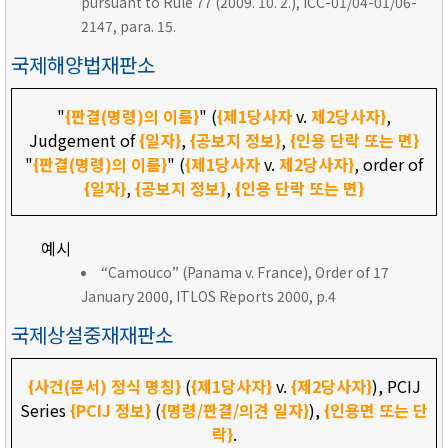
pursuant to Rule 77 (2009. 10. 2.), ICC-01/04-01/06-
2147, para. 15.
국제해양법재판소
"
{판결(명령)의 이름}
" (
{제1당사자
v.
제2당사자}
,
Judgement of
{일자}
,
{공보지 정보}
,
{인용 단락 또는 면}
"
{판결(명령)의 이름}
" (
{제1당사자
v.
제2당사자}
, order of
{일자}
,
{공보지 정보}
,
{인용 단락 또는 면}
예시
“Camouco” (Panama v. France), Order of 17
January 2000, ITLOS Reports 2000, p.4
국제상설중재재판소
{사건(문서) 정식 명칭}
(
{제1당사자}
v.
{제2당사자}
), PCIJ
Series
{PCIJ 정보}
(
{명령/판결/의견 일자}
),
{인용면 또는 단
락}
.