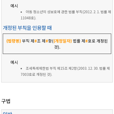
예시
아동 청소년의 성보호에 관한 법률 부칙(2012. 2. 1. 법률 제
11048호).
개정된 부칙을 인용할 때
{법령명}
부칙 제
#
조 제
#
항(
{개정일자}
법률 제
#
호로 개정된
것).
예시
조세특례제한법 부칙 제15조 제2항(2003. 12. 30. 법률 제
7003호로 개정된 것).
구법