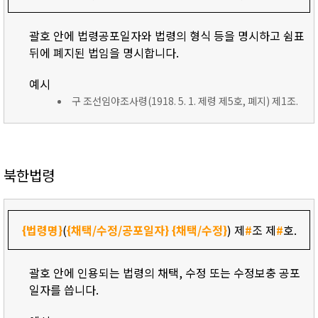
괄호 안에 법령공포일자와 법령의 형식 등을 명시하고 쉼표
뒤에 폐지된 법임을 명시합니다.
예시
구 조선임야조사령(1918. 5. 1. 제령 제5호, 폐지) 제1조.
북한법령
{법령명}
(
{채택/수정/공포일자}
{채택/수정}
) 제
#
조 제
#
호.
괄호 안에 인용되는 법령의 채택, 수정 또는 수정보충 공포
일자를 씁니다.