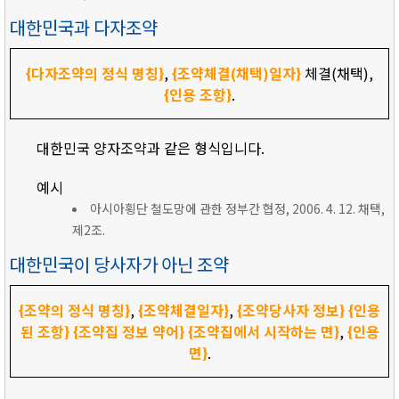
대한민국과 다자조약
{다자조약의 정식 명칭}
,
{조약체결(채택)일자}
체결(채택),
{인용 조항}
.
대한민국 양자조약과 같은 형식입니다.
예시
아시아횡단 철도망에 관한 정부간 협정, 2006. 4. 12. 채택,
제2조.
대한민국이 당사자가 아닌 조약
{조약의 정식 명칭}
,
{조약체결일자}
,
{조약당사자 정보}
{인용
된 조항}
{조약집 정보 약어}
{조약집에서 시작하는 면}
,
{인용
면}
.