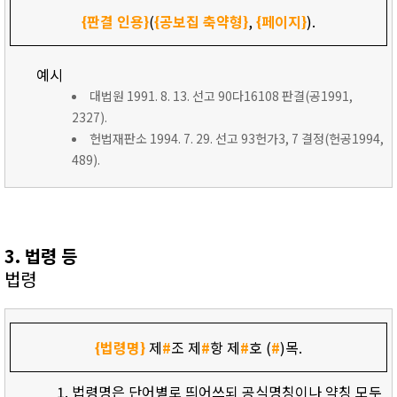
{판결 인용}
(
{공보집 축약형}
,
{페이지}
).
예시
대법원 1991. 8. 13. 선고 90다16108 판결(공1991,
2327).
헌법재판소 1994. 7. 29. 선고 93헌가3, 7 결정(헌공1994,
489).
3. 법령 등
법령
{법령명}
제
#
조 제
#
항 제
#
호 (
#
)목.
법령명은 단어별로 띄어쓰되 공식명칭이나 약칭 모두