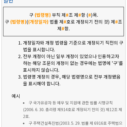
일반
구
{법령명}
부칙 제
#
조 제
#
항 (
#
)목.
구
{법령명}
(
{개정일자}
법률 제
#
호로 개정되기 전의 것) 제
#
조
제
#
항.
개정일자와 개정 법령을 기준으로 개정되기 직전의 구
법을 표시합니다.
전부 개정이 아닌 일부 개정이 있었으나 인용하고자
하는 해당 조문의 개정이 없는 경우에는 법명에 '구'를
표시하지 않습니다.
법령명 개정의 경우, 해당 법령명으로 전부 개정됐음
을 표시해야 합니다.
예시
구 국가유공자 등 예우 및 지원에 관한 법률 시행규칙
(2006. 6. 30. 총리령 제914호로 개정되기 전의 것) 제12조 제
2호.
구 주택건설촉진법(2003. 5. 29. 법률 제 6916호 주택법으