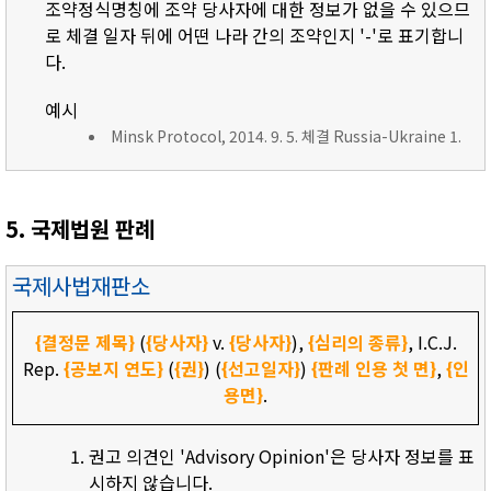
조약정식명칭에 조약 당사자에 대한 정보가 없을 수 있으므
로 체결 일자 뒤에 어떤 나라 간의 조약인지 '-'로 표기합니
다.
예시
Minsk Protocol, 2014. 9. 5. 체결 Russia-Ukraine 1.
5. 국제법원 판례
국제사법재판소
{결정문 제목}
(
{당사자}
v.
{당사자}
),
{심리의 종류}
, I.C.J.
Rep.
{공보지 연도}
(
{권}
) (
{선고일자}
)
{판례 인용 첫 면}
,
{인
용면}
.
권고 의견인 'Advisory Opinion'은 당사자 정보를 표
시하지 않습니다.