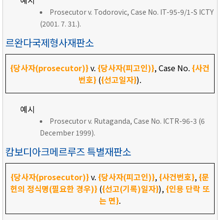
예시
Prosecutor v. Todorovic, Case No. IT-95-9/1-S ICTY
(2001. 7. 31.).
르완다국제형사재판소
{당사자(prosecutor)}
v.
{당사자(피고인)}
, Case No.
{사건
번호}
(
{선고일자}
).
예시
Prosecutor v. Rutaganda, Case No. ICTR-96-3 (6
December 1999).
캄보디아크메르루즈 특별재판소
{당사자(prosecutor)}
v.
{당사자(피고인)}
,
{사건번호}
,
{문
헌의 정식명(필요한 경우)}
(
{선고(기록)일자}
),
{인용 단락 또
는 면}
.