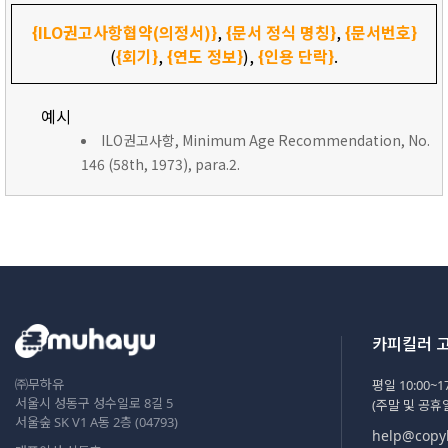
{ILO권고사항협약(의정서)}
,
{문서 정식 명칭}
,
{문서번호}
(
{회기}
,
{연도 정보}
),
{인용 단락}
.
예시
ILO권고사항, Minimum Age Recommendation, No.
146 (58th, 1973), para.2.
카피킬러 
㈜무하유
평일 10:00~17
서울시 성동구 성수일로 8길 5
(주말 및 공휴
서울숲 SK V1 A동 2층 (04793)
help@copyk