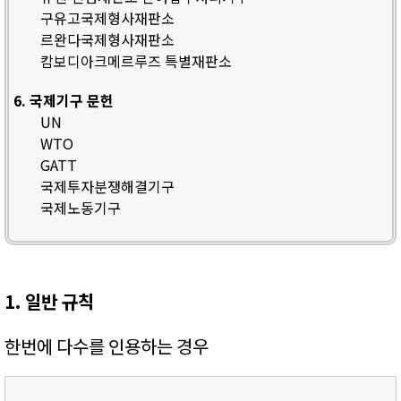
구유고국제형사재판소
르완다국제형사재판소
캄보디아크메르루즈 특별재판소
6. 국제기구 문헌
UN
WTO
GATT
국제투자분쟁해결기구
국제노동기구
1. 일반 규칙
한번에 다수를 인용하는 경우