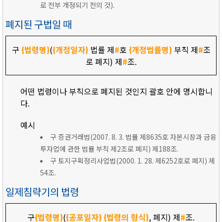
로 전부 개정되기 전의 것).
폐지된 구법일 때
구
{법령명}
(
{개정일자}
법률 제
#
호
{개정법률명}
부칙 제
#
조
로 폐지) 제
#
조.
어떤 법령이나 부칙으로 폐지된 것인지 괄호 안에 명시합니
다.
예시
구 증권거래법(2007. 8. 3. 법률 제8635호 자본시장과 금융
투자업에 관한 법률 부칙 제2조로 폐지) 제188조.
구 토지구획정리사업법(2000. 1. 28. 제6252호로 폐지) 제
54조.
일제침략기의 법령
구
{법령명}
(
{공포일자}
{법령의 형식}
, 폐지) 제
#
조.