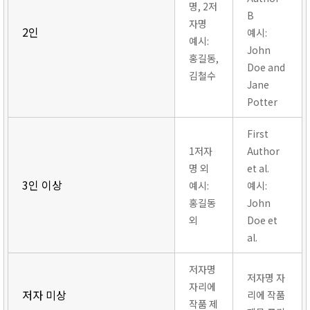
명, 2저
B
자명
2인
예시:
예시:
John
홍길동,
Doe and
김철수
Jane
Potter
First
1저자
Author
명 외
et al.
3인 이상
예시:
예시:
홍길동
John
외
Doe et
al.
저자명
저자명 자
자리에
저자 미상
리에 작품
작품 제