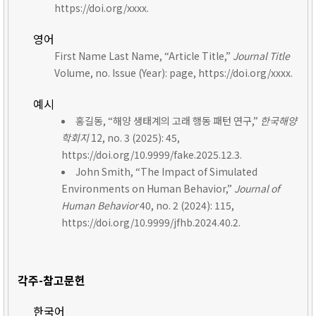
https://doi.org/xxxx.
영어
First Name Last Name, “Article Title,”
Journal Title
Volume, no. Issue (Year): page, https://doi.org/xxxx.
예시
홍길동, “해양 생태계의 고래 행동 패턴 연구,”
한국해양
학회지
12, no. 3 (2025): 45,
https://doi.org/10.9999/fake.2025.12.3.
John Smith, “The Impact of Simulated
Environments on Human Behavior,”
Journal of
Human Behavior
40, no. 2 (2024): 115,
https://doi.org/10.9999/jfhb.2024.40.2.
각주-참고문헌
한국어