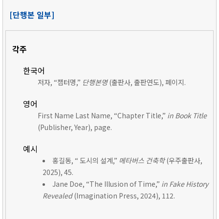
[단행본 일부]
각주
한국어
저자, “챕터명,”
단행본명
(출판사, 출판연도), 페이지.
영어
First Name Last Name, “Chapter Title,”
in Book Title
(Publisher, Year), page.
예시
홍길동, “ 도시의 설계,”
메타버스 건축학
(우주출판사,
2025), 45.
Jane Doe, “The Illusion of Time,”
in Fake History
Revealed
(Imagination Press, 2024), 112.