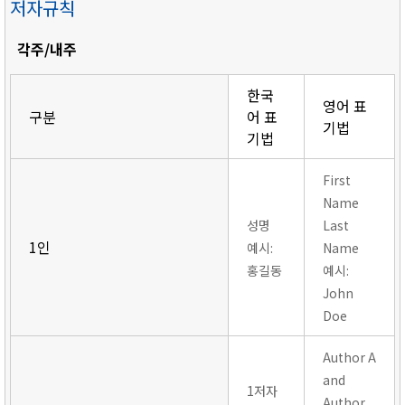
저자규칙
각주/내주
한국
영어 표
구분
어 표
기법
기법
First
Name
성명
Last
1인
예시:
Name
홍길동
예시:
John
Doe
Author A
and
1저자
Author