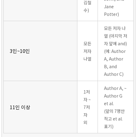
김철
Jane
수)
Potter)
모든 저자 나
열 (마지막 저
모든
자 앞에 and)
3인~10인
저자
(예: Author
나열
A, Author
B, and
Author C)
Author A, ~
1저
Author G
자 ~
et al.
11인 이상
7저
(앞의 7명만
자
적고 et al.
외
표기)