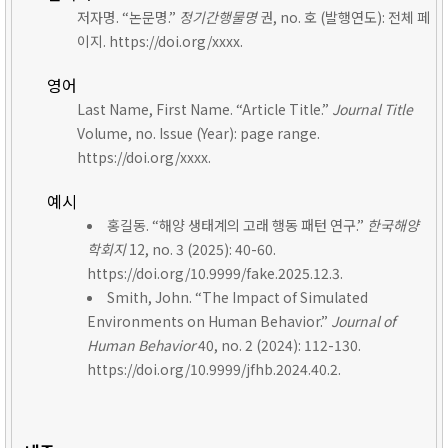
저자명. “논문명.”
정기간행물명
권, no. 호 (발행연도): 전체 페
이지. https://doi.org/xxxx.
영어
Last Name, First Name. “Article Title.”
Journal Title
Volume, no. Issue (Year): page range.
https://doi.org/xxxx.
예시
홍길동. “해양 생태계의 고래 행동 패턴 연구.”
한국해양
학회지
12, no. 3 (2025): 40-60.
https://doi.org/10.9999/fake.2025.12.3.
Smith, John. “The Impact of Simulated
Environments on Human Behavior.”
Journal of
Human Behavior
40, no. 2 (2024): 112-130.
https://doi.org/10.9999/jfhb.2024.40.2.