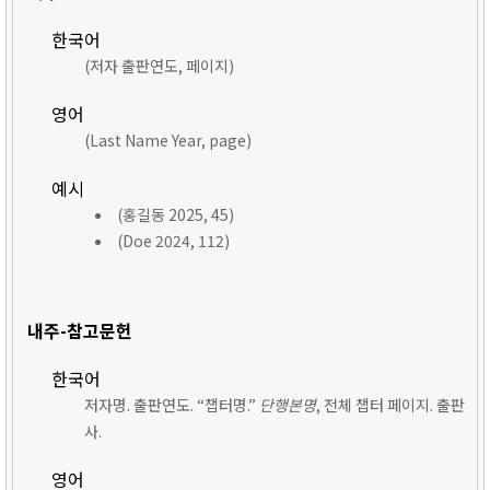
한국어
(저자 출판연도, 페이지)
영어
(Last Name Year, page)
예시
(홍길동 2025, 45)
(Doe 2024, 112)
내주-참고문헌
한국어
저자명. 출판연도. “챕터명.”
단행본명
, 전체 챕터 페이지. 출판
사.
영어