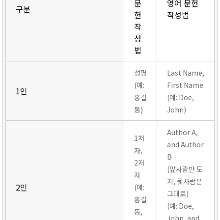
문
영어 문헌
구분
헌
작성법
작
성
법
성명
Last Name,
(예:
First Name
1인
홍길
(예: Doe,
동)
John)
Author A,
1저
and Author
자,
B
2저
(앞사람만 도
자
치, 뒷사람은
2인
(예:
그대로)
홍길
(예: Doe,
동,
John, and