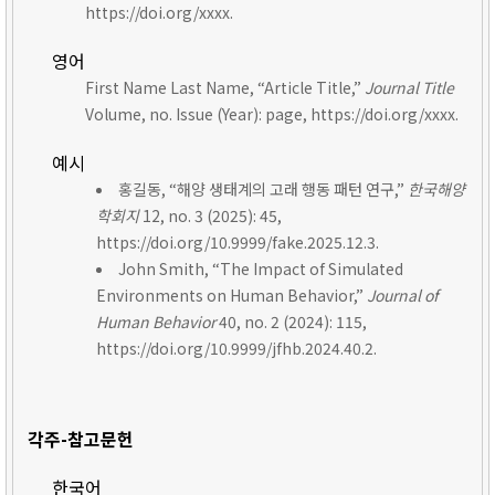
https://doi.org/xxxx.
영어
First Name Last Name, “Article Title,”
Journal Title
Volume, no. Issue (Year): page, https://doi.org/xxxx.
예시
홍길동, “해양 생태계의 고래 행동 패턴 연구,”
한국해양
학회지
12, no. 3 (2025): 45,
https://doi.org/10.9999/fake.2025.12.3.
John Smith, “The Impact of Simulated
Environments on Human Behavior,”
Journal of
Human Behavior
40, no. 2 (2024): 115,
https://doi.org/10.9999/jfhb.2024.40.2.
각주-참고문헌
한국어