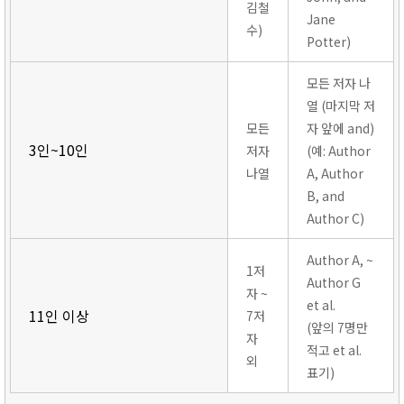
김철
Jane
수)
Potter)
모든 저자 나
열 (마지막 저
모든
자 앞에 and)
3인~10인
저자
(예: Author
나열
A, Author
B, and
Author C)
Author A, ~
1저
Author G
자 ~
et al.
11인 이상
7저
(앞의 7명만
자
적고 et al.
외
표기)