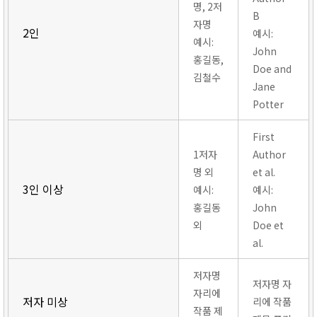
명, 2저
B
자명
2인
예시:
예시:
John
홍길동,
Doe and
김철수
Jane
Potter
First
1저자
Author
명 외
et al.
3인 이상
예시:
예시:
홍길동
John
외
Doe et
al.
저자명
저자명 자
자리에
저자 미상
리에 작품
작품 제