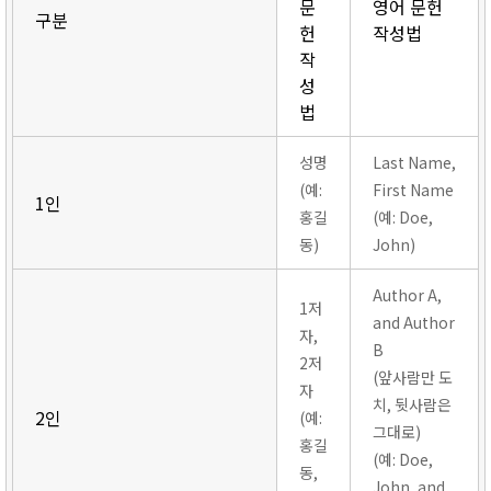
문
영어 문헌
구분
헌
작성법
작
성
법
성명
Last Name,
(예:
First Name
1인
홍길
(예: Doe,
동)
John)
Author A,
1저
and Author
자,
B
2저
(앞사람만 도
자
치, 뒷사람은
2인
(예:
그대로)
홍길
(예: Doe,
동,
John, and