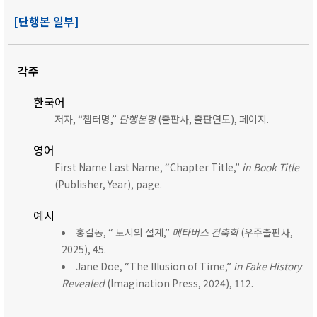
[단행본 일부]
각주
한국어
저자, “챕터명,”
단행본명
(출판사, 출판연도), 페이지.
영어
First Name Last Name, “Chapter Title,”
in Book Title
(Publisher, Year), page.
예시
홍길동, “ 도시의 설계,”
메타버스 건축학
(우주출판사,
2025), 45.
Jane Doe, “The Illusion of Time,”
in Fake History
Revealed
(Imagination Press, 2024), 112.