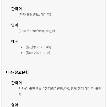
한국어
(저자 출판연도, 페이지)
영어
(Last Name Year, page)
예시
(홍길동 2025, 45)
(Doe 2024, 112)
내주-참고문헌
한국어
저자명. 출판연도. “챕터명.”
단행본명
, 전체 챕터 페이지. 출판
사.
영어