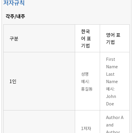
저자규칙
각주/내주
한국
영어 표
구분
어 표
기법
기법
First
Name
성명
Last
1인
예시:
Name
홍길동
예시:
John
Doe
Author A
and
1저자
Author