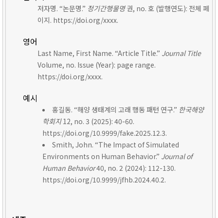
저자명. “논문명.”
정기간행물명
권, no. 호 (발행연도): 전체 페
이지. https://doi.org/xxxx.
영어
Last Name, First Name. “Article Title.”
Journal Title
Volume, no. Issue (Year): page range.
https://doi.org/xxxx.
예시
홍길동. “해양 생태계의 고래 행동 패턴 연구.”
한국해양
학회지
12, no. 3 (2025): 40-60.
https://doi.org/10.9999/fake.2025.12.3.
Smith, John. “The Impact of Simulated
Environments on Human Behavior.”
Journal of
Human Behavior
40, no. 2 (2024): 112-130.
https://doi.org/10.9999/jfhb.2024.40.2.