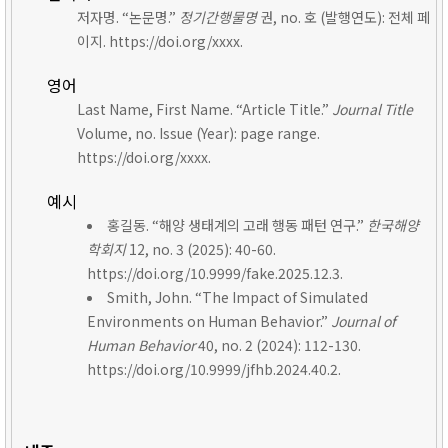
저자명. “논문명.”
정기간행물명
권, no. 호 (발행연도): 전체 페
이지. https://doi.org/xxxx.
영어
Last Name, First Name. “Article Title.”
Journal Title
Volume, no. Issue (Year): page range.
https://doi.org/xxxx.
예시
홍길동. “해양 생태계의 고래 행동 패턴 연구.”
한국해양
학회지
12, no. 3 (2025): 40-60.
https://doi.org/10.9999/fake.2025.12.3.
Smith, John. “The Impact of Simulated
Environments on Human Behavior.”
Journal of
Human Behavior
40, no. 2 (2024): 112-130.
https://doi.org/10.9999/jfhb.2024.40.2.