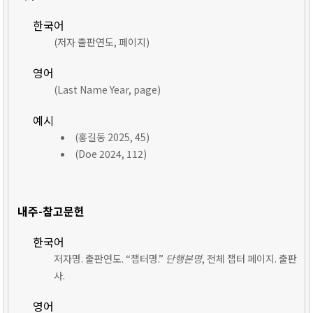
한국어
(저자 출판연도, 페이지)
영어
(Last Name Year, page)
예시
(홍길동 2025, 45)
(Doe 2024, 112)
내주-참고문헌
한국어
저자명. 출판연도. “챕터명.”
단행본명
, 전체 챕터 페이지. 출판
사.
영어