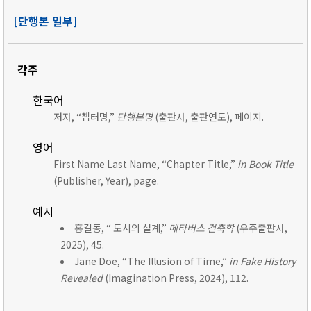
[단행본 일부]
각주
한국어
저자, “챕터명,”
단행본명
(출판사, 출판연도), 페이지.
영어
First Name Last Name, “Chapter Title,”
in Book Title
(Publisher, Year), page.
예시
홍길동, “ 도시의 설계,”
메타버스 건축학
(우주출판사,
2025), 45.
Jane Doe, “The Illusion of Time,”
in Fake History
Revealed
(Imagination Press, 2024), 112.