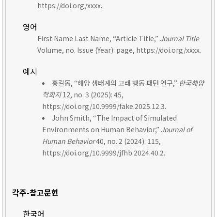
https://doi.org/xxxx.
영어
First Name Last Name, “Article Title,”
Journal Title
Volume, no. Issue (Year): page, https://doi.org/xxxx.
예시
홍길동, “해양 생태계의 고래 행동 패턴 연구,”
한국해양
학회지
12, no. 3 (2025): 45,
https://doi.org/10.9999/fake.2025.12.3.
John Smith, “The Impact of Simulated
Environments on Human Behavior,”
Journal of
Human Behavior
40, no. 2 (2024): 115,
https://doi.org/10.9999/jfhb.2024.40.2.
각주-참고문헌
한국어