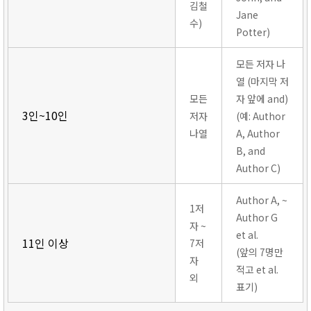
김철
Jane
수)
Potter)
모든 저자 나
열 (마지막 저
모든
자 앞에 and)
3인~10인
저자
(예: Author
나열
A, Author
B, and
Author C)
Author A, ~
1저
Author G
자 ~
et al.
11인 이상
7저
(앞의 7명만
자
적고 et al.
외
표기)