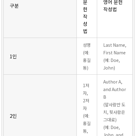
문
영어 문헌
구분
헌
작성법
작
성
법
성명
Last Name,
(예:
First Name
1인
홍길
(예: Doe,
동)
John)
Author A,
1저
and Author
자,
B
2저
(앞사람만 도
자
치, 뒷사람은
2인
(예:
그대로)
홍길
(예: Doe,
동,
John, and