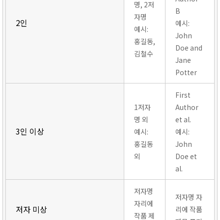
명, 2저
B
자명
2인
예시:
예시:
John
홍길동,
Doe and
김철수
Jane
Potter
First
1저자
Author
명 외
et al.
3인 이상
예시:
예시:
홍길동
John
외
Doe et
al.
저자명
저자명 자
자리에
저자 미상
리에 작품
작품 제