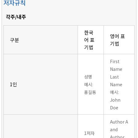
저자규칙
각주/내주
한국
영어 표
구분
어 표
기법
기법
First
Name
성명
Last
1인
예시:
Name
홍길동
예시:
John
Doe
Author A
and
1저자
Author