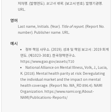
저자명. (발행연도).
보고서 제목.
(보고서 번호). 발행기관명.
URL.
영어
Last name, Initials. (Year).
Title of report.
(Report No.
number). Publisher name. URL.
예시
정부 책임 사무소. (2019). 성과 및 책임 보고서 : 2019 회계
연도. (제1023-30호). 한국정책연구소.
https://www.gao.gov/assets/710
National Alliance on Mental Illness, Volk, J., Lucia,
K. (2018). Mental health parity at risk: Deregulating
the individual market and the impact on mental
health coverage. (Report No. WA_RD 896.4). NAMI
Organization. https://www.nami.org/About-
NAMI/Publications-Reports/