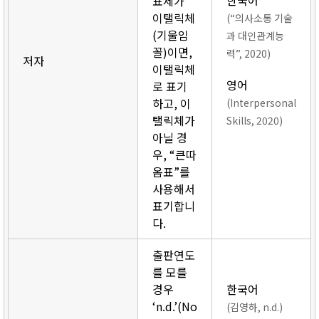
한국어
표제가
이탤릭체
(“의사소통 기술
(기울임
과 대인관계능
꼴)이면,
력”, 2020)
저자
이탤릭체
영어
로 표기
하고, 이
(Interpersonal
탤릭체가
Skills, 2020)
아닐 경
우, “큰따
옴표”를
사용해서
표기합니
다.
출판연도
를 모를
경우
한국어
‘n.d.’(No
(김영하, n.d.)