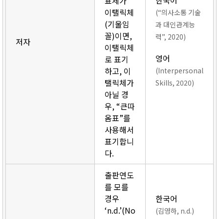
한국어
표제가
이탤릭체
(“의사소통 기술
(기울임
과 대인관계능
꼴)이면,
력”, 2020)
저자
이탤릭체
영어
로 표기
하고, 이
(Interpersonal
탤릭체가
Skills, 2020)
아닐 경
우, “큰따
옴표”를
사용해서
표기합니
다.
출판연도
를 모를
경우
한국어
‘n.d.’(No
(김영하, n.d.)