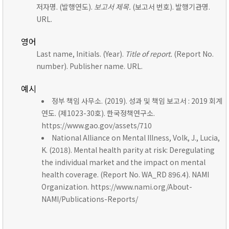
저자명. (발행연도).
보고서 제목.
(보고서 번호). 발행기관명.
URL.
영어
Last name, Initials. (Year).
Title of report.
(Report No.
number). Publisher name. URL.
예시
정부 책임 사무소. (2019). 성과 및 책임 보고서 : 2019 회계
연도. (제1023-30호). 한국정책연구소.
https://www.gao.gov/assets/710
National Alliance on Mental Illness, Volk, J., Lucia,
K. (2018). Mental health parity at risk: Deregulating
the individual market and the impact on mental
health coverage. (Report No. WA_RD 896.4). NAMI
Organization. https://www.nami.org/About-
NAMI/Publications-Reports/