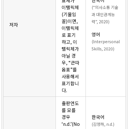
한국어
표제가
이탤릭체
(“의사소통 기술
(기울임
과 대인관계능
꼴)이면,
력”, 2020)
저자
이탤릭체
영어
로 표기
하고, 이
(Interpersonal
탤릭체가
Skills, 2020)
아닐 경
우, “큰따
옴표”를
사용해서
표기합니
다.
출판연도
를 모를
경우
한국어
‘n.d.’(No
(김영하, n.d.)