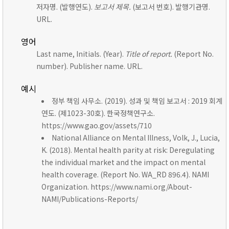
저자명. (발행연도).
보고서 제목.
(보고서 번호). 발행기관명.
URL.
영어
Last name, Initials. (Year).
Title of report.
(Report No.
number). Publisher name. URL.
예시
정부 책임 사무소. (2019). 성과 및 책임 보고서 : 2019 회계
연도. (제1023-30호). 한국정책연구소.
https://www.gao.gov/assets/710
National Alliance on Mental Illness, Volk, J., Lucia,
K. (2018). Mental health parity at risk: Deregulating
the individual market and the impact on mental
health coverage. (Report No. WA_RD 896.4). NAMI
Organization. https://www.nami.org/About-
NAMI/Publications-Reports/