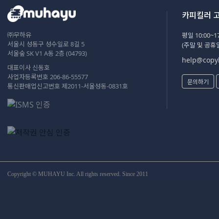
카피킬러 
㈜무하유
평일 10:00~17
서울시 성동구 성수일로 8길 5
(주말 및 공휴
서울숲 SK V1 A동 2층 (04793)
help@copyk
대표이사 신동호
사업자등록번호 206-86-55577
문의하기
통신판매업신고번호 제2011-서울성동-0831호
Copyright © MUHAYU Inc. All rights reserved. Since 2011