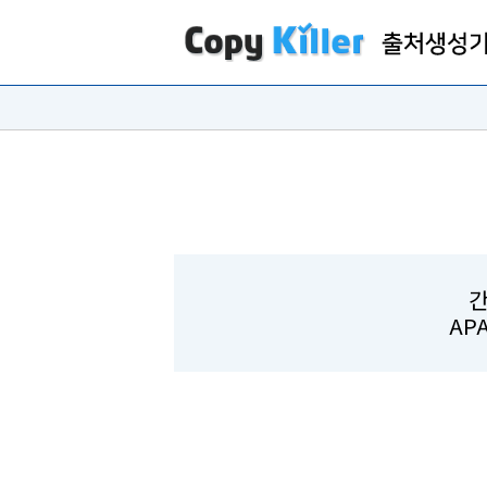
간
APA