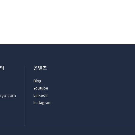
문의
콘텐츠
Blog
Youtube
LinkedIn
ayu.com
Instagram