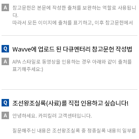
참고문헌은 본문에 작성한 출처를 보완하는 역할로 사용됩니
다.
따라서 모든 이미지에 출처를 표기하고, 이후 참고문헌에서
해당 출처가 정확히 어디에서 가져왔는지 각각 기재해주셔야
합니다.
Wavve에 업로드 된 다큐멘터리 참고문헌 작성법
APA 스타일로 동영상을 인용하는 경우 아래와 같이 출처를
표기해주세요:)
참고문헌 : 동영상을 업로드한 사람 또는 조직, 업로드 날짜,
동영상 제목(이탤릭체), 대괄호 안에 "Video", 사이트 이름
및 비디오 링크.
조선왕조실록(사료)를 직접 인용하고 싶습니다!
본문 내주 : (동영상을 업로드한 사람 또는 조직, 업로드 년도)
안녕하세요. 카피킬러 고객센터입니다.
[예시]
참고문헌 : 환경스페셜. (2021. 11. 21).
UHD 기후변화 특집
질문해주신 내용은 조선왕조실록 중 정종실록 내용의 일부를
지구의 경고
[Video]. Wavve. URL
인용하는 방법인데요.