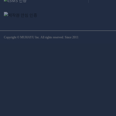
[직접인용]
직접인용은 인용한 문헌의 내용을 변형시키지 않고 그대로 옮
겨 인용하는 것을 의미합니다.
직접인용을 하는 방법은 여러가지가 있는데 일반적으로 인용
구를 큰 따옴표나 작은따옴표로 묶기, 인용구를 들여쓰기 하
는 방법을 사용합니다.
Copyright © MUHAYU Inc. All rights reserved. Since 2011
추가 다른 문의사항은 질문과 답변 게시판이나 고객센터
(1588-9784)로 언제든지 문의 부탁드립니다.