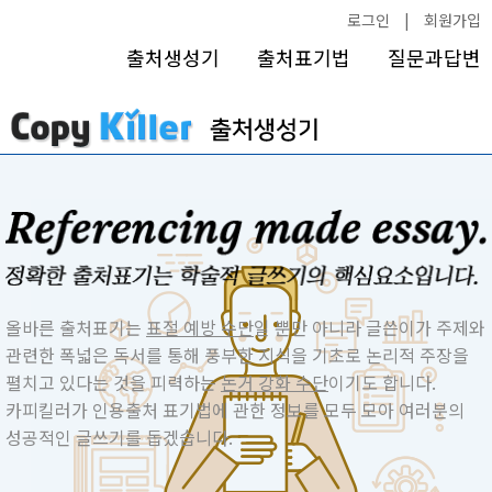
로그인
|
회원가입
출처생성기
출처표기법
질문과답변
올바른 출처표기는
표절 예방 수단
일 뿐만 아니라 글쓴이가 주제와
관련한 폭넓은 독서를 통해 풍부한 지식을 기초로 논리적 주장을
펼치고 있다는 것을 피력하는
논거 강화 수단
이기도 합니다.
카피킬러가 인용출처 표기법에 관한 정보를 모두 모아 여러분의
성공적인 글쓰기를 돕겠습니다.