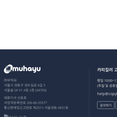
회, 2006), 정종 2년 7월 2일 을축 15번 째,
http://sillok.history.go.kr/id/kba_10207002_015.
2.
조선왕조실록
중 "정조실록," (과천: 국사편찬위원
회, 2006), 정종 2년 7월 2일 을축 15번 째.
[참고문헌]
각주와 마찬가지로 웹서비스에서 인용한 것과 그렇지 않은 것
에 대한 예시입니다.
참고문헌은 목록 앞에 따로 번호가 붙지 않습니다.
'조선왕조실록'이 이탤릭체로 작성된 것을 유의하시기 바랍
카피킬러 
니다.
㈜무하유
평일 10:00~17
조선왕조실록
중 "정조실록." 정종 2년 7월 2일 을축
서울시 성동구 성수일로 8길 5
(주말 및 공휴
15번 째. 과천: 국사편찬위원회, 2006,
서울숲 SK V1 A동 2층 (04793)
help@copyk
http://sillok.history.go.kr/id/kba_10207002_015.
대표이사 신동호
조선왕조실록
중 "정조실록." 정종 2년 7월 2일 을축
사업자등록번호 206-86-55577
문의하기
15번 째. 과천: 국사편찬위원회, 2006.
통신판매업신고번호 제2011-서울성동-0831호