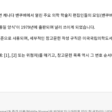
1978년 캐나다 밴쿠버에서 열린 주요 의학 학술지 편집인들의 모임(밴쿠버
통일 양식'이 1979년에 출판되며 널리 쓰이게 되었습니다.
준으로 사용되며, 세부적인 참고문헌 작성 규칙은 미국국립의학도서관(NL
 [1], [2] 또는 위첨자)를 매기고, 참고문헌 목록 역시 그 번호 
t Name)과 중간 이름(Middle Name)은 띄어쓰기나 마침표 없이 첫 글자(이니셜