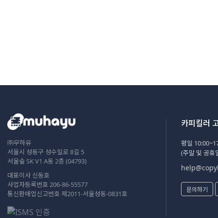
카피킬러 
㈜무하유
평일 10:00~17
서울시 성동구 성수일로 8길 5
(주말 및 공휴
서울숲 SK V1 A동 2층 (04793)
help@copyk
대표이사 신동호
사업자등록번호 206-86-55577
문의하기
통신판매업신고번호 제2011-서울성동-0831호