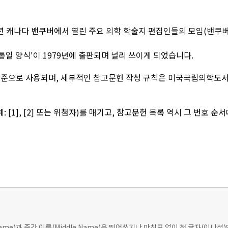
1978년 캐나다 밴쿠버에서 열린 주요 의학 학술지 편집인들의 모임(밴쿠버
통일 양식'이 1979년에 출판되며 널리 쓰이게 되었습니다.
준으로 사용되며, 세부적인 참고문헌 작성 규칙은 미국국립의학도서관(NL
 [1], [2] 또는 위첨자)를 매기고, 참고문헌 목록 역시 그 번호 
t Name)과 중간 이름(Middle Name)은 띄어쓰기나 마침표 없이 첫 글자(이니셜