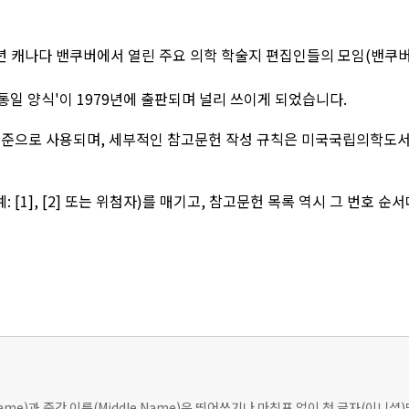
1978년 캐나다 밴쿠버에서 열린 주요 의학 학술지 편집인들의 모임(밴쿠버
통일 양식'이 1979년에 출판되며 널리 쓰이게 되었습니다.
준으로 사용되며, 세부적인 참고문헌 작성 규칙은 미국국립의학도서관(NL
 [1], [2] 또는 위첨자)를 매기고, 참고문헌 목록 역시 그 번호 
t Name)과 중간 이름(Middle Name)은 띄어쓰기나 마침표 없이 첫 글자(이니셜