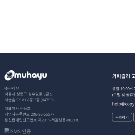
카피킬러 
㈜무하유
평일 10:00~17
서울시 성동구 성수일로 8길 5
(주말 및 공휴
서울숲 SK V1 A동 2층 (04793)
help@copyk
대표이사 신동호
사업자등록번호 206-86-55577
문의하기
통신판매업신고번호 제2011-서울성동-0831호