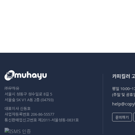
카피킬러 
㈜무하유
평일 10:00~17
서울시 성동구 성수일로 8길 5
(주말 및 공휴
서울숲 SK V1 A동 2층 (04793)
help@copyk
대표이사 신동호
사업자등록번호 206-86-55577
문의하기
통신판매업신고번호 제2011-서울성동-0831호