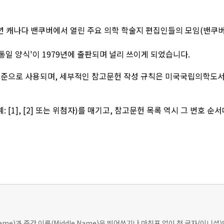
1978년 캐나다 밴쿠버에서 열린 주요 의학 학술지 편집인들의 모임(밴쿠버
통일 양식'이 1979년에 출판되며 널리 쓰이게 되었습니다.
준으로 사용되며, 세부적인 참고문헌 작성 규칙은 미국국립의학도서관(NL
 [1], [2] 또는 위첨자)를 매기고, 참고문헌 목록 역시 그 번호 
t Name)과 중간 이름(Middle Name)은 띄어쓰기나 마침표 없이 첫 글자(이니셜