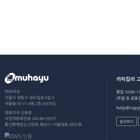
카피킬러 
㈜무하유
평일 10:00~17
서울시 성동구 성수일로 8길 5
(주말 및 공휴
서울숲 SK V1 A동 2층 (04793)
help@copyk
대표이사 신동호
사업자등록번호 206-86-55577
문의하기
통신판매업신고번호 제2011-서울성동-0831호