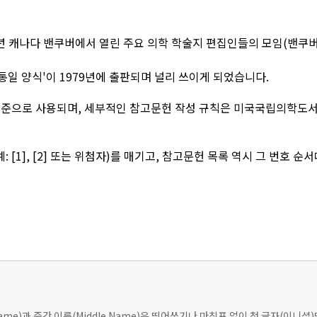
1978년 캐나다 밴쿠버에서 열린 주요 의학 학술지 편집인들의 모임(밴쿠버
통일 양식'이 1979년에 출판되며 널리 쓰이게 되었습니다.
준으로 사용되며, 세부적인 참고문헌 작성 규칙은 미국국립의학도서관(NL
 [1], [2] 또는 위첨자)를 매기고, 참고문헌 목록 역시 그 번호 
t Name)과 중간 이름(Middle Name)은 띄어쓰기나 마침표 없이 첫 글자(이니셜