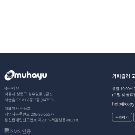
카피킬러 
㈜무하유
평일 10:00~17
서울시 성동구 성수일로 8길 5
(주말 및 공휴
서울숲 SK V1 A동 2층 (04793)
help@copyk
대표이사 신동호
사업자등록번호 206-86-55577
문의하기
통신판매업신고번호 제2011-서울성동-0831호