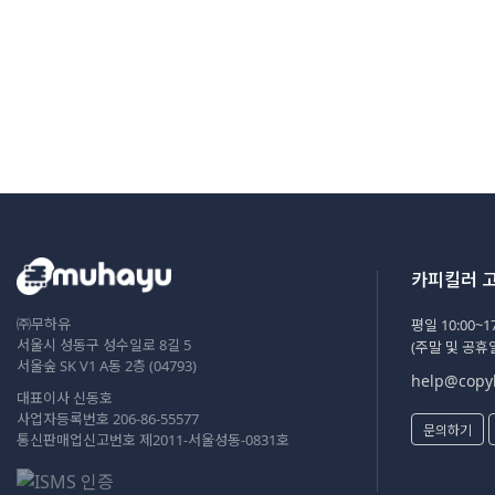
카피킬러 
㈜무하유
평일 10:00~17
서울시 성동구 성수일로 8길 5
(주말 및 공휴
서울숲 SK V1 A동 2층 (04793)
help@copyk
대표이사 신동호
사업자등록번호 206-86-55577
문의하기
통신판매업신고번호 제2011-서울성동-0831호