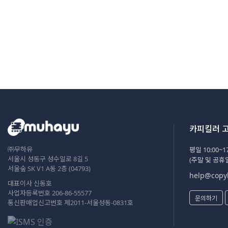
카피킬러 
㈜무하유
평일 10:00~17
서울시 성동구 성수일로 8길 5
(주말 및 공휴
서울숲 SK V1 A동 2층 (04793)
help@copyk
대표이사 신동호
사업자등록번호 206-86-55577
문의하기
통신판매업신고번호 제2011-서울성동-0831호