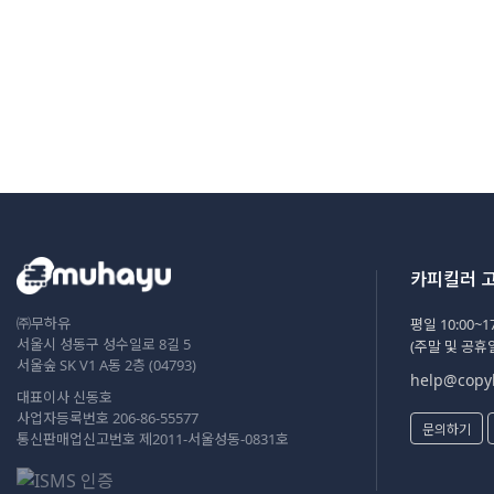
카피킬러 
㈜무하유
평일 10:00~17
서울시 성동구 성수일로 8길 5
(주말 및 공휴
서울숲 SK V1 A동 2층 (04793)
help@copyk
대표이사 신동호
사업자등록번호 206-86-55577
문의하기
통신판매업신고번호 제2011-서울성동-0831호