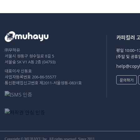
카피킬러 
㈜무하유
평일 10:00~17
서울시 성동구 성수일로 8길 5
(주말 및 공휴
서울숲 SK V1 A동 2층 (04793)
help@copyk
대표이사 신동호
사업자등록번호 206-86-55577
문의하기
통신판매업신고번호 제2011-서울성동-0831호
Copyright © MUHAYU Inc. All rights reserved. Since 2011