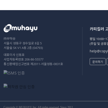
카피킬러 
㈜무하유
평일 10:00~17
서울시 성동구 성수일로 8길 5
(주말 및 공휴
서울숲 SK V1 A동 2층 (04793)
help@copyk
대표이사 신동호
사업자등록번호 206-86-55577
문의하기
통신판매업신고번호 제2011-서울성동-0831호
Copyright © MUHAYU Inc. All rights reserved. Since 2011