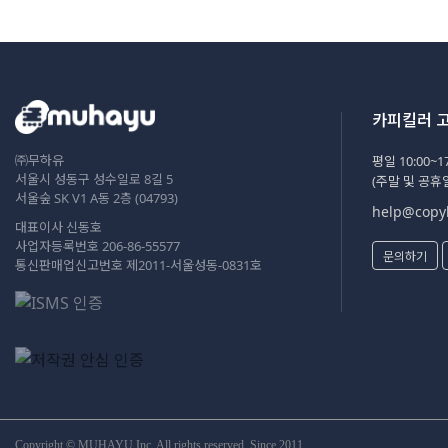
카피킬러 
㈜무하유
평일 10:00~17
서울시 성동구 성수일로 8길 5
(주말 및 공휴
서울숲 SK V1 A동 2층 (04793)
help@copyk
대표이사 신동호
사업자등록번호 206-86-55577
문의하기
통신판매업신고번호 제2011-서울성동-0831호
Copyright © MUHAYU Inc. All rights reserved. Since 2011