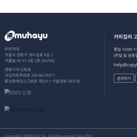
카피킬러 
㈜무하유
평일 10:00~17
서울시 성동구 성수일로 8길 5
(주말 및 공휴
서울숲 SK V1 A동 2층 (04793)
help@copyk
대표이사 신동호
사업자등록번호 206-86-55577
문의하기
통신판매업신고번호 제2011-서울성동-0831호
Copyright © MUHAYU Inc. All rights reserved. Since 2011