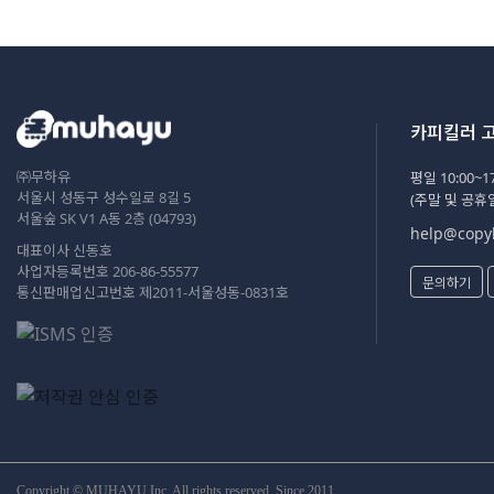
카피킬러 
㈜무하유
평일 10:00~17
서울시 성동구 성수일로 8길 5
(주말 및 공휴
서울숲 SK V1 A동 2층 (04793)
help@copyk
대표이사 신동호
사업자등록번호 206-86-55577
문의하기
통신판매업신고번호 제2011-서울성동-0831호
Copyright © MUHAYU Inc. All rights reserved. Since 2011