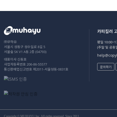
카피킬러 
㈜무하유
평일 10:00~17
서울시 성동구 성수일로 8길 5
(주말 및 공휴
서울숲 SK V1 A동 2층 (04793)
help@copyk
대표이사 신동호
사업자등록번호 206-86-55577
문의하기
통신판매업신고번호 제2011-서울성동-0831호
Copyright © MUHAYU Inc. All rights reserved. Since 2011