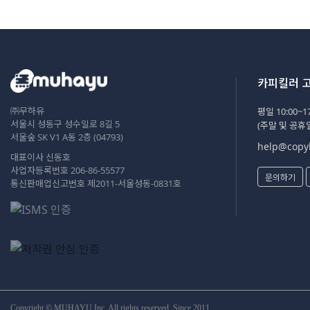
카피킬러 
㈜무하유
평일 10:00~17
서울시 성동구 성수일로 8길 5
(주말 및 공휴
서울숲 SK V1 A동 2층 (04793)
help@copyk
대표이사 신동호
사업자등록번호 206-86-55577
문의하기
통신판매업신고번호 제2011-서울성동-0831호
Copyright © MUHAYU Inc. All rights reserved. Since 2011