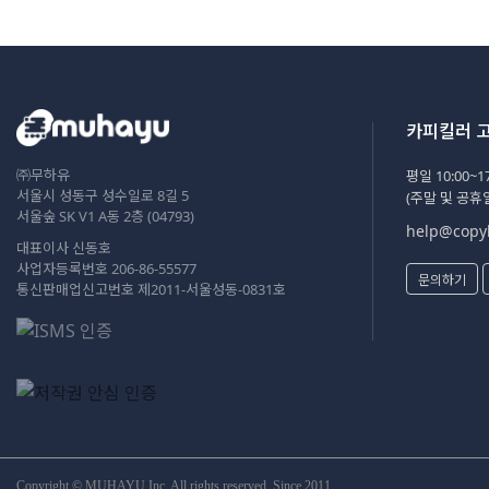
카피킬러 
㈜무하유
평일 10:00~17
서울시 성동구 성수일로 8길 5
(주말 및 공휴
서울숲 SK V1 A동 2층 (04793)
help@copyk
대표이사 신동호
사업자등록번호 206-86-55577
문의하기
통신판매업신고번호 제2011-서울성동-0831호
Copyright © MUHAYU Inc. All rights reserved. Since 2011