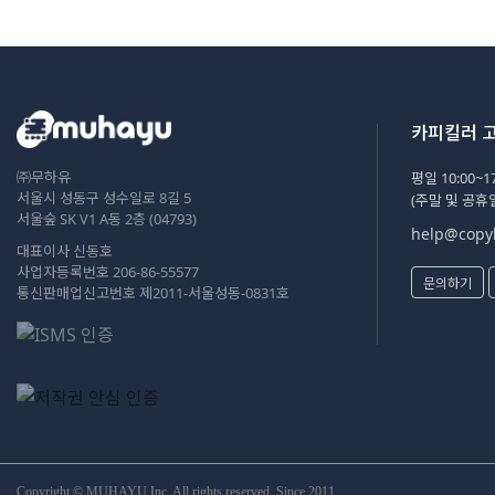
카피킬러 
㈜무하유
평일 10:00~17
서울시 성동구 성수일로 8길 5
(주말 및 공휴
서울숲 SK V1 A동 2층 (04793)
help@copyk
대표이사 신동호
사업자등록번호 206-86-55577
문의하기
통신판매업신고번호 제2011-서울성동-0831호
Copyright © MUHAYU Inc. All rights reserved. Since 2011