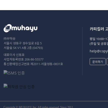
카피킬러 
㈜무하유
평일 10:00~17
서울시 성동구 성수일로 8길 5
(주말 및 공휴
서울숲 SK V1 A동 2층 (04793)
help@copyk
대표이사 신동호
사업자등록번호 206-86-55577
문의하기
통신판매업신고번호 제2011-서울성동-0831호
Copyright © MUHAYU Inc. All rights reserved. Since 2011