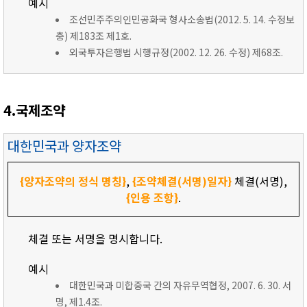
예시
조선민주주의인민공화국 형사소송법(2012. 5. 14. 수정보
충) 제183조 제1호.
외국투자은행법 시행규정(2002. 12. 26. 수정) 제68조.
4.국제조약
대한민국과 양자조약
{양자조약의 정식 명칭}
,
{조약체결(서명)일자}
체결(서명),
{인용 조항}
.
체결 또는 서명을 명시합니다.
예시
대한민국과 미합중국 간의 자유무역협정, 2007. 6. 30. 서
명, 제1.4조.