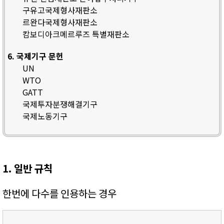
구유고국제형사재판소
르완다국제형사재판소
캄보디아크메르루즈 특별재판소
6. 국제기구 문헌
UN
WTO
GATT
국제투자분쟁해결기구
국제노동기구
1. 일반 규칙
한번에 다수를 인용하는 경우