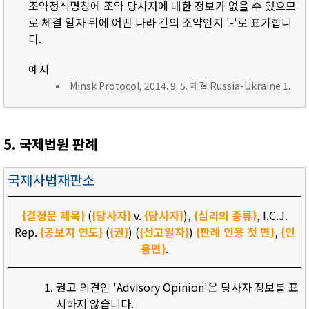
조약정식명칭에 조약 당사자에 대한 정보가 없을 수 있으므
로 체결 일자 뒤에 어떤 나라 간의 조약인지 '-'로 표기합니
다.
예시
Minsk Protocol, 2014. 9. 5. 체결 Russia-Ukraine 1.
5. 국제법원 판례
국제사법재판소
{결정문 제목}
(
{당사자}
v.
{당사자}
),
{심리의 종류}
, I.C.J.
Rep.
{공보지 연도}
(
{권}
) (
{선고일자}
)
{판례 인용 첫 면}
,
{인
용면}
.
권고 의견인 'Advisory Opinion'은 당사자 정보를 표
시하지 않습니다.