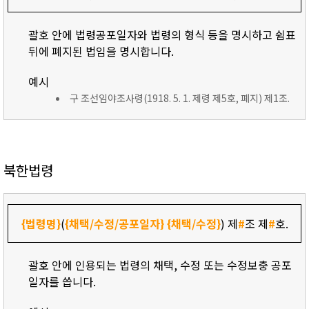
괄호 안에 법령공포일자와 법령의 형식 등을 명시하고 쉼표
뒤에 폐지된 법임을 명시합니다.
예시
구 조선임야조사령(1918. 5. 1. 제령 제5호, 폐지) 제1조.
북한법령
{법령명}
(
{채택/수정/공포일자}
{채택/수정}
) 제
#
조 제
#
호.
괄호 안에 인용되는 법령의 채택, 수정 또는 수정보충 공포
일자를 씁니다.