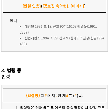
{판결 인용}
(
{공보집 축약형}
,
{페이지}
).
예시
대법원 1991. 8. 13. 선고 90다16108 판결(공1991,
2327).
헌법재판소 1994. 7. 29. 선고 93헌가3, 7 결정(헌공1994,
489).
3. 법령 등
법령
{법령명}
제
#
조 제
#
항 제
#
호 (
#
)목.
법령명은 단어별로 띄어쓰되 공식명칭이나 약칭 모두