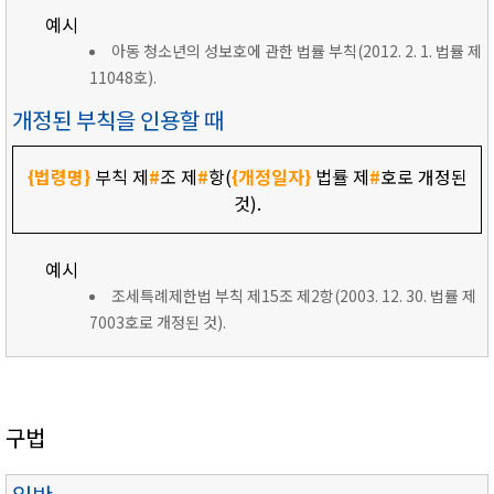
예시
아동 청소년의 성보호에 관한 법률 부칙(2012. 2. 1. 법률 제
11048호).
개정된 부칙을 인용할 때
{법령명}
부칙 제
#
조 제
#
항(
{개정일자}
법률 제
#
호로 개정된
것).
예시
조세특례제한법 부칙 제15조 제2항(2003. 12. 30. 법률 제
7003호로 개정된 것).
구법