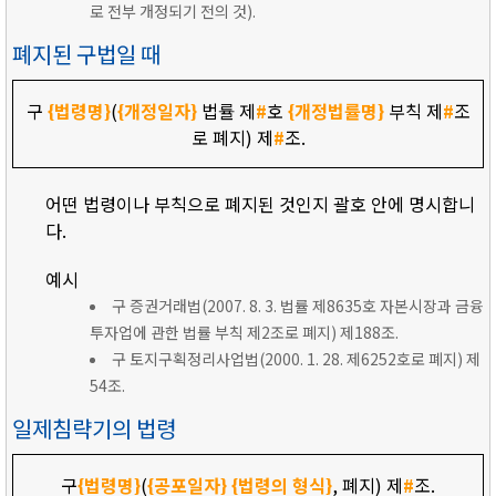
로 전부 개정되기 전의 것).
폐지된 구법일 때
구
{법령명}
(
{개정일자}
법률 제
#
호
{개정법률명}
부칙 제
#
조
로 폐지) 제
#
조.
어떤 법령이나 부칙으로 폐지된 것인지 괄호 안에 명시합니
다.
예시
구 증권거래법(2007. 8. 3. 법률 제8635호 자본시장과 금융
투자업에 관한 법률 부칙 제2조로 폐지) 제188조.
구 토지구획정리사업법(2000. 1. 28. 제6252호로 폐지) 제
54조.
일제침략기의 법령
구
{법령명}
(
{공포일자}
{법령의 형식}
, 폐지) 제
#
조.