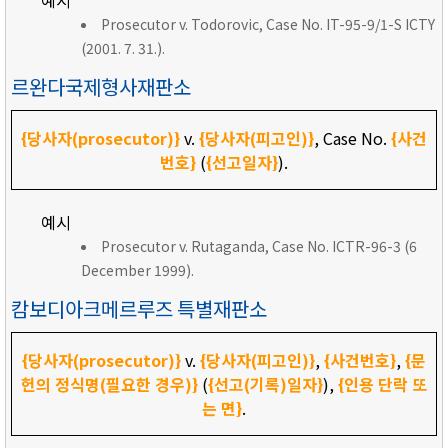
예시
Prosecutor v. Todorovic, Case No. IT-95-9/1-S ICTY
(2001. 7. 31.).
르완다국제형사재판소
{당사자(prosecutor)}
v.
{당사자(피고인)}
, Case No.
{사건
번호}
(
{선고일자}
).
예시
Prosecutor v. Rutaganda, Case No. ICTR-96-3 (6
December 1999).
캄보디아크메르루즈 특별재판소
{당사자(prosecutor)}
v.
{당사자(피고인)}
,
{사건번호}
,
{문
헌의 정식명(필요한 경우)}
(
{선고(기록)일자}
),
{인용 단락 또
는 면}
.