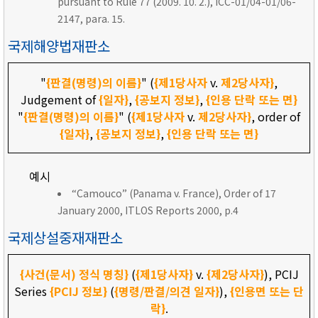
pursuant to Rule 77 (2009. 10. 2.), ICC-01/04-01/06-
2147, para. 15.
국제해양법재판소
"
{판결(명령)의 이름}
" (
{제1당사자
v.
제2당사자}
,
Judgement of
{일자}
,
{공보지 정보}
,
{인용 단락 또는 면}
"
{판결(명령)의 이름}
" (
{제1당사자
v.
제2당사자}
, order of
{일자}
,
{공보지 정보}
,
{인용 단락 또는 면}
예시
“Camouco” (Panama v. France), Order of 17
January 2000, ITLOS Reports 2000, p.4
국제상설중재재판소
{사건(문서) 정식 명칭}
(
{제1당사자}
v.
{제2당사자}
), PCIJ
Series
{PCIJ 정보}
(
{명령/판결/의견 일자}
),
{인용면 또는 단
락}
.