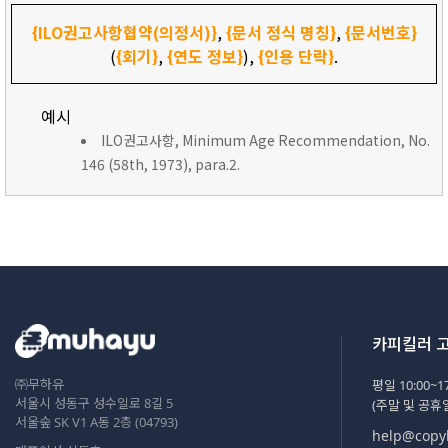
{ILO권고사항협약(의정서)}
,
{문서 정식 명칭}
,
{문서번호}
(
{회기}
,
{연도 정보}
),
{인용 단락}
.
예시
ILO권고사항, Minimum Age Recommendation, No.
146 (58th, 1973), para.2.
카피킬러 
㈜무하유
평일 10:00~17
서울시 성동구 성수일로 8길 5
(주말 및 공휴
서울숲 SK V1 A동 2층 (04793)
help@copyk