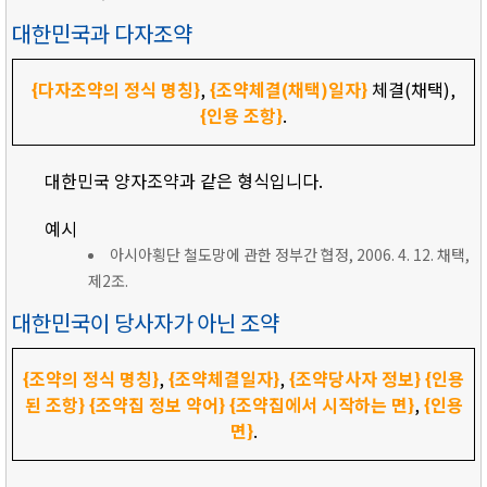
대한민국과 다자조약
{다자조약의 정식 명칭}
,
{조약체결(채택)일자}
체결(채택),
{인용 조항}
.
대한민국 양자조약과 같은 형식입니다.
예시
아시아횡단 철도망에 관한 정부간 협정, 2006. 4. 12. 채택,
제2조.
대한민국이 당사자가 아닌 조약
{조약의 정식 명칭}
,
{조약체결일자}
,
{조약당사자 정보}
{인용
된 조항}
{조약집 정보 약어}
{조약집에서 시작하는 면}
,
{인용
면}
.