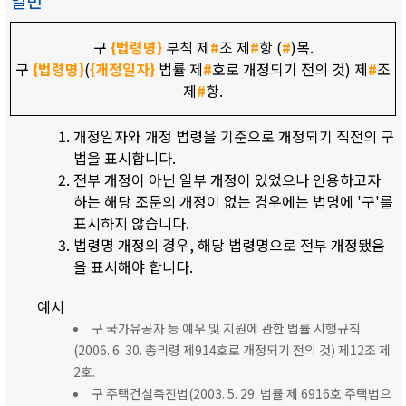
일반
구
{법령명}
부칙 제
#
조 제
#
항 (
#
)목.
구
{법령명}
(
{개정일자}
법률 제
#
호로 개정되기 전의 것) 제
#
조
제
#
항.
개정일자와 개정 법령을 기준으로 개정되기 직전의 구
법을 표시합니다.
전부 개정이 아닌 일부 개정이 있었으나 인용하고자
하는 해당 조문의 개정이 없는 경우에는 법명에 '구'를
표시하지 않습니다.
법령명 개정의 경우, 해당 법령명으로 전부 개정됐음
을 표시해야 합니다.
예시
구 국가유공자 등 예우 및 지원에 관한 법률 시행규칙
(2006. 6. 30. 총리령 제914호로 개정되기 전의 것) 제12조 제
2호.
구 주택건설촉진법(2003. 5. 29. 법률 제 6916호 주택법으