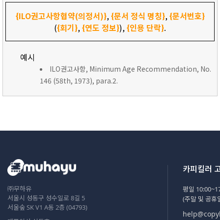
{ILO권고사항협약(의정서)}
,
{문서 정식 명칭}
,
{문서번호}
(
{회기}
,
{연도 정보}
),
{인용 단락}
.
예시
ILO권고사항, Minimum Age Recommendation, No.
146 (58th, 1973), para.2.
카피킬러 
㈜무하유
평일 10:00~17
서울시 성동구 성수일로 8길 5
(주말 및 공휴
서울숲 SK V1 A동 2층 (04793)
help@copyk