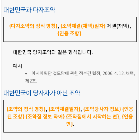
대한민국과 다자조약
{다자조약의 정식 명칭}
,
{조약체결(채택)일자}
체결(채택),
{인용 조항}
.
대한민국 양자조약과 같은 형식입니다.
예시
아시아횡단 철도망에 관한 정부간 협정, 2006. 4. 12. 채택,
제2조.
대한민국이 당사자가 아닌 조약
{조약의 정식 명칭}
,
{조약체결일자}
,
{조약당사자 정보}
{인용
된 조항}
{조약집 정보 약어}
{조약집에서 시작하는 면}
,
{인용
면}
.