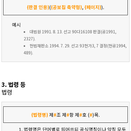
{판결 인용}
(
{공보집 축약형}
,
{페이지}
).
예시
대법원 1991. 8. 13. 선고 90다16108 판결(공1991,
2327).
헌법재판소 1994. 7. 29. 선고 93헌가3, 7 결정(헌공1994,
489).
3. 법령 등
법령
{법령명}
제
#
조 제
#
항 제
#
호 (
#
)목.
법령명은 단어별로 띄어쓰되 공식명칭이나 약칭 모두