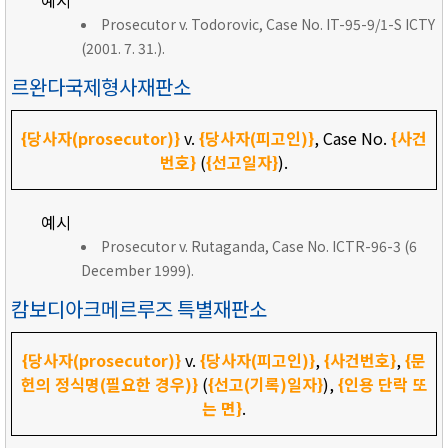
예시
Prosecutor v. Todorovic, Case No. IT-95-9/1-S ICTY
(2001. 7. 31.).
르완다국제형사재판소
{당사자(prosecutor)}
v.
{당사자(피고인)}
, Case No.
{사건
번호}
(
{선고일자}
).
예시
Prosecutor v. Rutaganda, Case No. ICTR-96-3 (6
December 1999).
캄보디아크메르루즈 특별재판소
{당사자(prosecutor)}
v.
{당사자(피고인)}
,
{사건번호}
,
{문
헌의 정식명(필요한 경우)}
(
{선고(기록)일자}
),
{인용 단락 또
는 면}
.