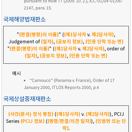
pursuant to Rule 77 (2009. 10. 2.), ICC-01/04-01/06-
2147, para. 15.
국제해양법재판소
"
{판결(명령)의 이름}
" (
{제1당사자
v.
제2당사자}
,
Judgement of
{일자}
,
{공보지 정보}
,
{인용 단락 또는 면}
"
{판결(명령)의 이름}
" (
{제1당사자
v.
제2당사자}
, order of
{일자}
,
{공보지 정보}
,
{인용 단락 또는 면}
예시
“Camouco” (Panama v. France), Order of 17
January 2000, ITLOS Reports 2000, p.4
국제상설중재재판소
{사건(문서) 정식 명칭}
(
{제1당사자}
v.
{제2당사자}
), PCIJ
Series
{PCIJ 정보}
(
{명령/판결/의견 일자}
),
{인용면 또는 단
락}
.