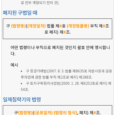
로 전부 개정되기 전의 것).
폐지된 구법일 때
구
{법령명}
(
{개정일자}
법률 제
#
호
{개정법률명}
부칙 제
#
조
로 폐지) 제
#
조.
어떤 법령이나 부칙으로 폐지된 것인지 괄호 안에 명시합니
다.
예시
구 증권거래법(2007. 8. 3. 법률 제8635호 자본시장과 금융
투자업에 관한 법률 부칙 제2조로 폐지) 제188조.
구 토지구획정리사업법(2000. 1. 28. 제6252호로 폐지) 제
54조.
일제침략기의 법령
구
{법령명}
(
{공포일자}
{법령의 형식}
, 폐지) 제
#
조.