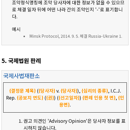
조약정식명칭에 조약 당사자에 대한 정보가 없을 수 있으므
로 체결 일자 뒤에 어떤 나라 간의 조약인지 '-'로 표기합니
다.
예시
Minsk Protocol, 2014. 9. 5. 체결 Russia-Ukraine 1.
5. 국제법원 판례
국제사법재판소
{결정문 제목}
(
{당사자}
v.
{당사자}
),
{심리의 종류}
, I.C.J.
Rep.
{공보지 연도}
(
{권}
) (
{선고일자}
)
{판례 인용 첫 면}
,
{인
용면}
.
권고 의견인 'Advisory Opinion'은 당사자 정보를 표
시하지 않습니다.