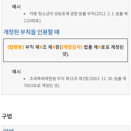
예시
아동 청소년의 성보호에 관한 법률 부칙(2012. 2. 1. 법률 제
11048호).
개정된 부칙을 인용할 때
{법령명}
부칙 제
#
조 제
#
항(
{개정일자}
법률 제
#
호로 개정된
것).
예시
조세특례제한법 부칙 제15조 제2항(2003. 12. 30. 법률 제
7003호로 개정된 것).
구법