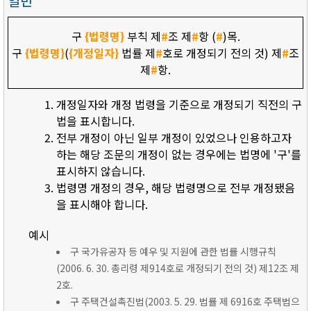
일반
구
{법령명}
부칙 제
#
조 제
#
항 (
#
)목.
구
{법령명}
(
{개정일자}
법률 제
#
호로 개정되기 전의 것) 제
#
조
제
#
항.
개정일자와 개정 법령을 기준으로 개정되기 직전의 구
법을 표시합니다.
전부 개정이 아닌 일부 개정이 있었으나 인용하고자
하는 해당 조문의 개정이 없는 경우에는 법명에 '구'를
표시하지 않습니다.
법령명 개정의 경우, 해당 법령명으로 전부 개정됐음
을 표시해야 합니다.
예시
구 국가유공자 등 예우 및 지원에 관한 법률 시행규칙
(2006. 6. 30. 총리령 제914호로 개정되기 전의 것) 제12조 제
2호.
구 주택건설촉진법(2003. 5. 29. 법률 제 6916호 주택법으