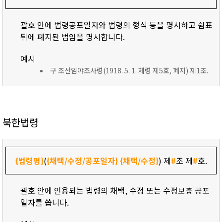
괄호 안에 법령공포일자와 법령의 형식 등을 명시하고 쉼표
뒤에 폐지된 법임을 명시합니다.
예시
구 조선임야조사령(1918. 5. 1. 제령 제5호, 폐지) 제1조.
북한법령
{법령명}
(
{채택/수정/공포일자}
{채택/수정}
) 제
#
조 제
#
호.
괄호 안에 인용되는 법령의 채택, 수정 또는 수정보충 공포
일자를 씁니다.