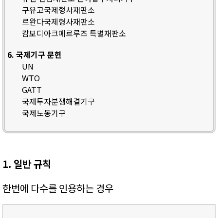
구유고국제형사재판소
르완다국제형사재판소
캄보디아크메르루즈 특별재판소
6. 국제기구 문헌
UN
WTO
GATT
국제투자분쟁해결기구
국제노동기구
1. 일반 규칙
한번에 다수를 인용하는 경우