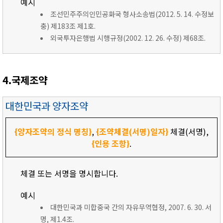
예시
조선민주주의인민공화국 형사소송법(2012. 5. 14. 수정보
충) 제183조 제1호.
외국투자은행법 시행규정(2002. 12. 26. 수정) 제68조.
4.국제조약
대한민국과 양자조약
{양자조약의 정식 명칭}
,
{조약체결(서명)일자}
체결(서명),
{인용 조항}
.
체결 또는 서명을 명시합니다.
예시
대한민국과 미합중국 간의 자유무역협정, 2007. 6. 30. 서
명, 제1.4조.