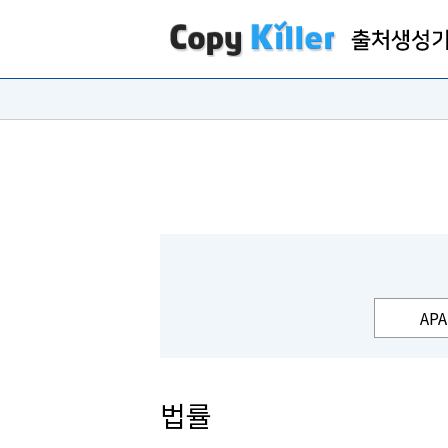
APA
법률