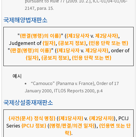
pursuant to Rule 77 (2009. 10. 2.), ICC-01/04-01/06-
2147, para. 15.
국제해양법재판소
"
{판결(명령)의 이름}
" (
{제1당사자
v.
제2당사자}
,
Judgement of
{일자}
,
{공보지 정보}
,
{인용 단락 또는 면}
"
{판결(명령)의 이름}
" (
{제1당사자
v.
제2당사자}
, order of
{일자}
,
{공보지 정보}
,
{인용 단락 또는 면}
예시
“Camouco” (Panama v. France), Order of 17
January 2000, ITLOS Reports 2000, p.4
국제상설중재재판소
{사건(문서) 정식 명칭}
(
{제1당사자}
v.
{제2당사자}
), PCIJ
Series
{PCIJ 정보}
(
{명령/판결/의견 일자}
),
{인용면 또는 단
락}
.