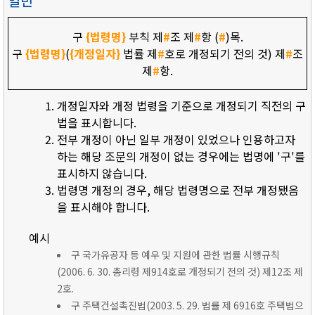
일반
구
{법령명}
부칙 제
#
조 제
#
항 (
#
)목.
구
{법령명}
(
{개정일자}
법률 제
#
호로 개정되기 전의 것) 제
#
조
제
#
항.
개정일자와 개정 법령을 기준으로 개정되기 직전의 구
법을 표시합니다.
전부 개정이 아닌 일부 개정이 있었으나 인용하고자
하는 해당 조문의 개정이 없는 경우에는 법명에 '구'를
표시하지 않습니다.
법령명 개정의 경우, 해당 법령명으로 전부 개정됐음
을 표시해야 합니다.
예시
구 국가유공자 등 예우 및 지원에 관한 법률 시행규칙
(2006. 6. 30. 총리령 제914호로 개정되기 전의 것) 제12조 제
2호.
구 주택건설촉진법(2003. 5. 29. 법률 제 6916호 주택법으