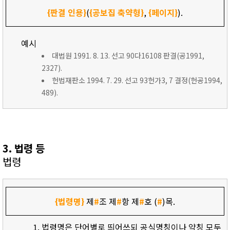
{판결 인용}
(
{공보집 축약형}
,
{페이지}
).
예시
대법원 1991. 8. 13. 선고 90다16108 판결(공1991,
2327).
헌법재판소 1994. 7. 29. 선고 93헌가3, 7 결정(헌공1994,
489).
3. 법령 등
법령
{법령명}
제
#
조 제
#
항 제
#
호 (
#
)목.
법령명은 단어별로 띄어쓰되 공식명칭이나 약칭 모두