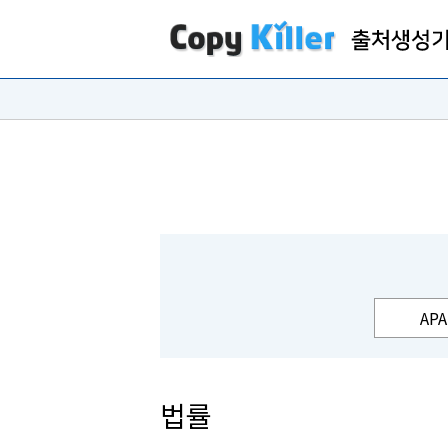
APA
법률