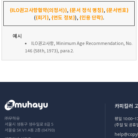
{ILO권고사항협약(의정서)}
,
{문서 정식 명칭}
,
{문서번호}
(
{회기}
,
{연도 정보}
),
{인용 단락}
.
예시
ILO권고사항, Minimum Age Recommendation, No.
146 (58th, 1973), para.2.
카피킬러 
㈜무하유
평일 10:00~17
서울시 성동구 성수일로 8길 5
(주말 및 공휴
서울숲 SK V1 A동 2층 (04793)
help@copyk