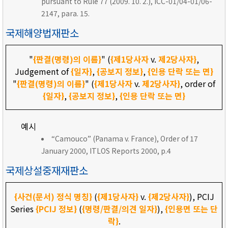
pursuant to Rule 77 (2009. 10. 2.), ICC-01/04-01/06-
2147, para. 15.
국제해양법재판소
"
{판결(명령)의 이름}
" (
{제1당사자
v.
제2당사자}
,
Judgement of
{일자}
,
{공보지 정보}
,
{인용 단락 또는 면}
"
{판결(명령)의 이름}
" (
{제1당사자
v.
제2당사자}
, order of
{일자}
,
{공보지 정보}
,
{인용 단락 또는 면}
예시
“Camouco” (Panama v. France), Order of 17
January 2000, ITLOS Reports 2000, p.4
국제상설중재재판소
{사건(문서) 정식 명칭}
(
{제1당사자}
v.
{제2당사자}
), PCIJ
Series
{PCIJ 정보}
(
{명령/판결/의견 일자}
),
{인용면 또는 단
락}
.