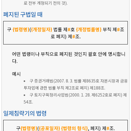
로 전부 개정되기 전의 것).
폐지된 구법일 때
구
{법령명}
(
{개정일자}
법률 제
#
호
{개정법률명}
부칙 제
#
조
로 폐지) 제
#
조.
어떤 법령이나 부칙으로 폐지된 것인지 괄호 안에 명시합니
다.
예시
구 증권거래법(2007. 8. 3. 법률 제8635호 자본시장과 금융
투자업에 관한 법률 부칙 제2조로 폐지) 제188조.
구 토지구획정리사업법(2000. 1. 28. 제6252호로 폐지) 제
54조.
일제침략기의 법령
구
{법령명}
(
{공포일자}
{법령의 형식}
, 폐지) 제
#
조.