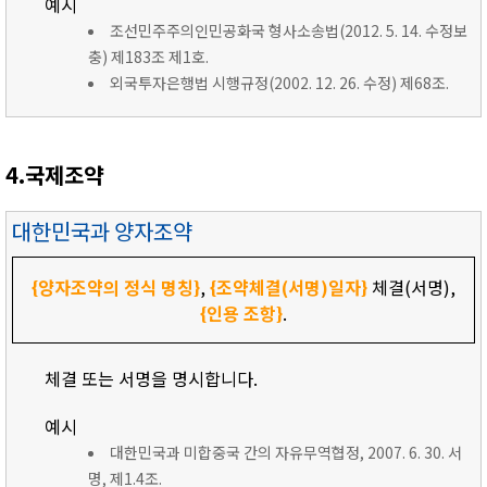
예시
조선민주주의인민공화국 형사소송법(2012. 5. 14. 수정보
충) 제183조 제1호.
외국투자은행법 시행규정(2002. 12. 26. 수정) 제68조.
4.국제조약
대한민국과 양자조약
{양자조약의 정식 명칭}
,
{조약체결(서명)일자}
체결(서명),
{인용 조항}
.
체결 또는 서명을 명시합니다.
예시
대한민국과 미합중국 간의 자유무역협정, 2007. 6. 30. 서
명, 제1.4조.