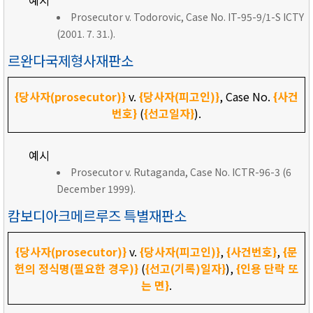
예시
Prosecutor v. Todorovic, Case No. IT-95-9/1-S ICTY
(2001. 7. 31.).
르완다국제형사재판소
{당사자(prosecutor)}
v.
{당사자(피고인)}
, Case No.
{사건
번호}
(
{선고일자}
).
예시
Prosecutor v. Rutaganda, Case No. ICTR-96-3 (6
December 1999).
캄보디아크메르루즈 특별재판소
{당사자(prosecutor)}
v.
{당사자(피고인)}
,
{사건번호}
,
{문
헌의 정식명(필요한 경우)}
(
{선고(기록)일자}
),
{인용 단락 또
는 면}
.