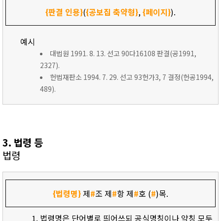
{판결 인용}
(
{공보집 축약형}
,
{페이지}
).
예시
대법원 1991. 8. 13. 선고 90다16108 판결(공1991,
2327).
헌법재판소 1994. 7. 29. 선고 93헌가3, 7 결정(헌공1994,
489).
3. 법령 등
법령
{법령명}
제
#
조 제
#
항 제
#
호 (
#
)목.
법령명은 단어별로 띄어쓰되 공식명칭이나 약칭 모두