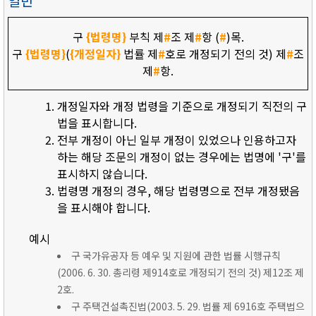
일반
구
{법령명}
부칙 제
#
조 제
#
항 (
#
)목.
구
{법령명}
(
{개정일자}
법률 제
#
호로 개정되기 전의 것) 제
#
조
제
#
항.
개정일자와 개정 법령을 기준으로 개정되기 직전의 구
법을 표시합니다.
전부 개정이 아닌 일부 개정이 있었으나 인용하고자
하는 해당 조문의 개정이 없는 경우에는 법명에 '구'를
표시하지 않습니다.
법령명 개정의 경우, 해당 법령명으로 전부 개정됐음
을 표시해야 합니다.
예시
구 국가유공자 등 예우 및 지원에 관한 법률 시행규칙
(2006. 6. 30. 총리령 제914호로 개정되기 전의 것) 제12조 제
2호.
구 주택건설촉진법(2003. 5. 29. 법률 제 6916호 주택법으