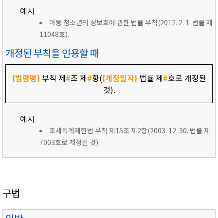
예시
아동 청소년의 성보호에 관한 법률 부칙(2012. 2. 1. 법률 제
11048호).
개정된 부칙을 인용할 때
{법령명}
부칙 제
#
조 제
#
항(
{개정일자}
법률 제
#
호로 개정된
것).
예시
조세특례제한법 부칙 제15조 제2항(2003. 12. 30. 법률 제
7003호로 개정된 것).
구법