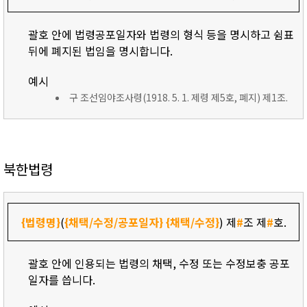
괄호 안에 법령공포일자와 법령의 형식 등을 명시하고 쉼표
뒤에 폐지된 법임을 명시합니다.
예시
구 조선임야조사령(1918. 5. 1. 제령 제5호, 폐지) 제1조.
북한법령
{법령명}
(
{채택/수정/공포일자}
{채택/수정}
) 제
#
조 제
#
호.
괄호 안에 인용되는 법령의 채택, 수정 또는 수정보충 공포
일자를 씁니다.