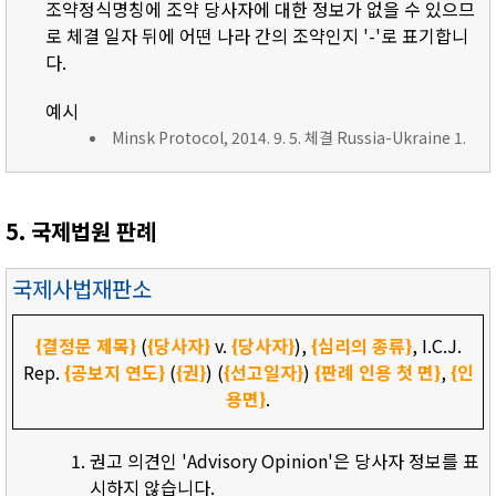
조약정식명칭에 조약 당사자에 대한 정보가 없을 수 있으므
로 체결 일자 뒤에 어떤 나라 간의 조약인지 '-'로 표기합니
다.
예시
Minsk Protocol, 2014. 9. 5. 체결 Russia-Ukraine 1.
5. 국제법원 판례
국제사법재판소
{결정문 제목}
(
{당사자}
v.
{당사자}
),
{심리의 종류}
, I.C.J.
Rep.
{공보지 연도}
(
{권}
) (
{선고일자}
)
{판례 인용 첫 면}
,
{인
용면}
.
권고 의견인 'Advisory Opinion'은 당사자 정보를 표
시하지 않습니다.