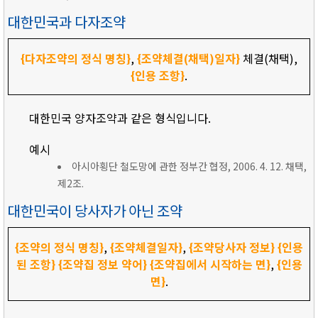
대한민국과 다자조약
{다자조약의 정식 명칭}
,
{조약체결(채택)일자}
체결(채택),
{인용 조항}
.
대한민국 양자조약과 같은 형식입니다.
예시
아시아횡단 철도망에 관한 정부간 협정, 2006. 4. 12. 채택,
제2조.
대한민국이 당사자가 아닌 조약
{조약의 정식 명칭}
,
{조약체결일자}
,
{조약당사자 정보}
{인용
된 조항}
{조약집 정보 약어}
{조약집에서 시작하는 면}
,
{인용
면}
.