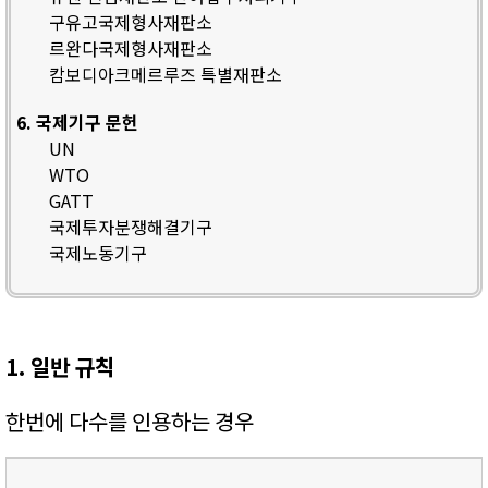
구유고국제형사재판소
르완다국제형사재판소
캄보디아크메르루즈 특별재판소
6. 국제기구 문헌
UN
WTO
GATT
국제투자분쟁해결기구
국제노동기구
1. 일반 규칙
한번에 다수를 인용하는 경우