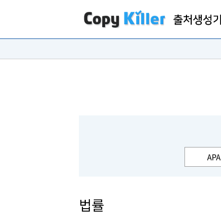
APA
법률