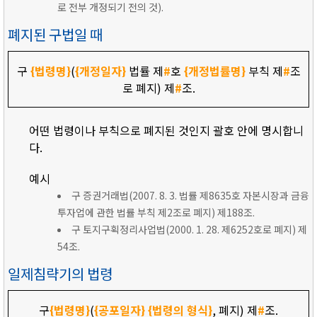
로 전부 개정되기 전의 것).
폐지된 구법일 때
구
{법령명}
(
{개정일자}
법률 제
#
호
{개정법률명}
부칙 제
#
조
로 폐지) 제
#
조.
어떤 법령이나 부칙으로 폐지된 것인지 괄호 안에 명시합니
다.
예시
구 증권거래법(2007. 8. 3. 법률 제8635호 자본시장과 금융
투자업에 관한 법률 부칙 제2조로 폐지) 제188조.
구 토지구획정리사업법(2000. 1. 28. 제6252호로 폐지) 제
54조.
일제침략기의 법령
구
{법령명}
(
{공포일자}
{법령의 형식}
, 폐지) 제
#
조.