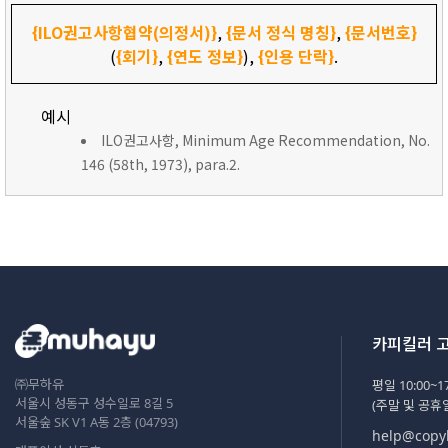
{ILO권고사항협약(의정서)}
,
{문서 정식 명칭}
,
{문서번호}
(
{회기}
,
{연도 정보}
),
{인용 단락}
.
예시
ILO권고사항, Minimum Age Recommendation, No.
146 (58th, 1973), para.2.
카피킬러 
㈜무하유
평일 10:00~17
서울시 성동구 성수일로 8길 5
(주말 및 공휴
서울숲 SK V1 A동 2층 (04793)
help@copyk