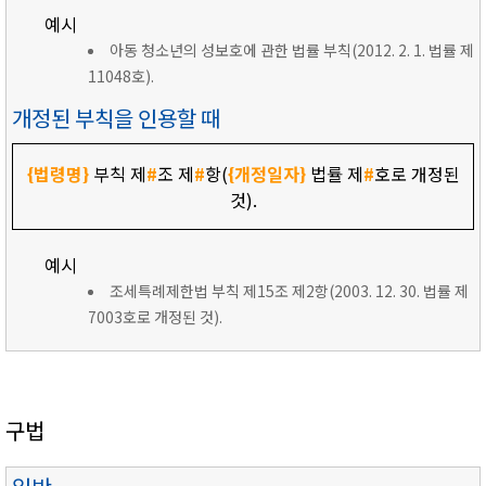
예시
아동 청소년의 성보호에 관한 법률 부칙(2012. 2. 1. 법률 제
11048호).
개정된 부칙을 인용할 때
{법령명}
부칙 제
#
조 제
#
항(
{개정일자}
법률 제
#
호로 개정된
것).
예시
조세특례제한법 부칙 제15조 제2항(2003. 12. 30. 법률 제
7003호로 개정된 것).
구법