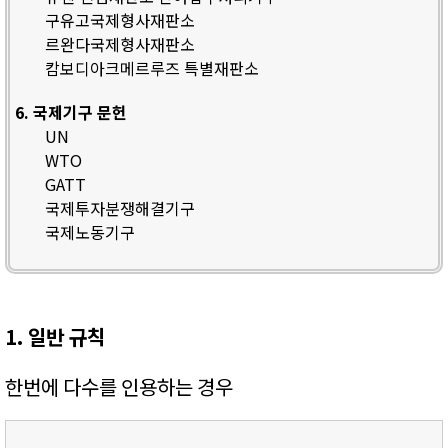
구유고국제형사재판소
르완다국제형사재판소
캄보디아크메르루즈 특별재판소
6. 국제기구 문헌
UN
WTO
GATT
국제투자분쟁해결기구
국제노동기구
1. 일반 규칙
한번에 다수를 인용하는 경우