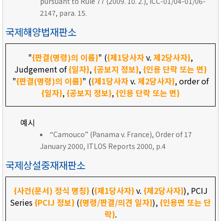
pursuant to Rule 77 (2009. 10. 2.), ICC-01/04-01/06-
2147, para. 15.
국제해양법재판소
"
{판결(명령)의 이름}
" (
{제1당사자
v.
제2당사자}
,
Judgement of
{일자}
,
{공보지 정보}
,
{인용 단락 또는 면}
"
{판결(명령)의 이름}
" (
{제1당사자
v.
제2당사자}
, order of
{일자}
,
{공보지 정보}
,
{인용 단락 또는 면}
예시
“Camouco” (Panama v. France), Order of 17
January 2000, ITLOS Reports 2000, p.4
국제상설중재재판소
{사건(문서) 정식 명칭}
(
{제1당사자}
v.
{제2당사자}
), PCIJ
Series
{PCIJ 정보}
(
{명령/판결/의견 일자}
),
{인용면 또는 단
락}
.