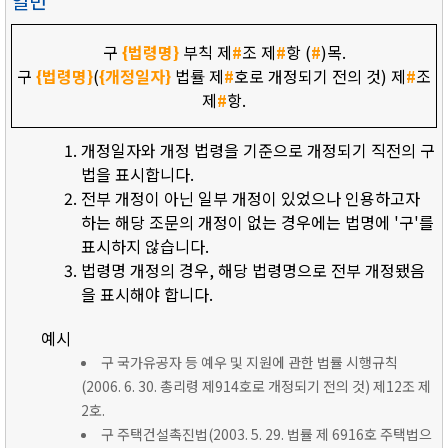
일반
구
{법령명}
부칙 제
#
조 제
#
항 (
#
)목.
구
{법령명}
(
{개정일자}
법률 제
#
호로 개정되기 전의 것) 제
#
조
제
#
항.
개정일자와 개정 법령을 기준으로 개정되기 직전의 구
법을 표시합니다.
전부 개정이 아닌 일부 개정이 있었으나 인용하고자
하는 해당 조문의 개정이 없는 경우에는 법명에 '구'를
표시하지 않습니다.
법령명 개정의 경우, 해당 법령명으로 전부 개정됐음
을 표시해야 합니다.
예시
구 국가유공자 등 예우 및 지원에 관한 법률 시행규칙
(2006. 6. 30. 총리령 제914호로 개정되기 전의 것) 제12조 제
2호.
구 주택건설촉진법(2003. 5. 29. 법률 제 6916호 주택법으