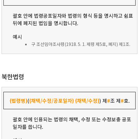
괄호 안에 법령공포일자와 법령의 형식 등을 명시하고 쉼표
뒤에 폐지된 법임을 명시합니다.
예시
구 조선임야조사령(1918. 5. 1. 제령 제5호, 폐지) 제1조.
북한법령
{법령명}
(
{채택/수정/공포일자}
{채택/수정}
) 제
#
조 제
#
호.
괄호 안에 인용되는 법령의 채택, 수정 또는 수정보충 공포
일자를 씁니다.