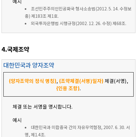
예시
조선민주주의인민공화국 형사소송법(2012. 5. 14. 수정보
충) 제183조 제1호.
외국투자은행법 시행규정(2002. 12. 26. 수정) 제68조.
4.국제조약
대한민국과 양자조약
{양자조약의 정식 명칭}
,
{조약체결(서명)일자}
체결(서명),
{인용 조항}
.
체결 또는 서명을 명시합니다.
예시
대한민국과 미합중국 간의 자유무역협정, 2007. 6. 30. 서
명, 제1.4조.