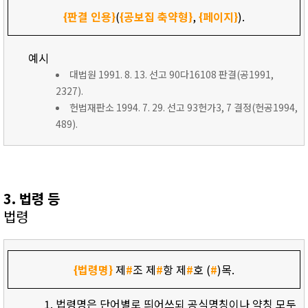
{판결 인용}
(
{공보집 축약형}
,
{페이지}
).
예시
대법원 1991. 8. 13. 선고 90다16108 판결(공1991,
2327).
헌법재판소 1994. 7. 29. 선고 93헌가3, 7 결정(헌공1994,
489).
3. 법령 등
법령
{법령명}
제
#
조 제
#
항 제
#
호 (
#
)목.
법령명은 단어별로 띄어쓰되 공식명칭이나 약칭 모두