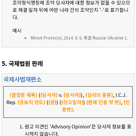
조약정식명칭에 조약 당사자에 대한 정보가 없을 수 있으므
로 체결 일자 뒤에 어떤 나라 간의 조약인지 '-'로 표기합니
다.
예시
Minsk Protocol, 2014. 9. 5. 체결 Russia-Ukraine 1.
5. 국제법원 판례
국제사법재판소
{결정문 제목}
(
{당사자}
v.
{당사자}
),
{심리의 종류}
, I.C.J.
Rep.
{공보지 연도}
(
{권}
) (
{선고일자}
)
{판례 인용 첫 면}
,
{인
용면}
.
권고 의견인 'Advisory Opinion'은 당사자 정보를 표
시하지 않습니다.