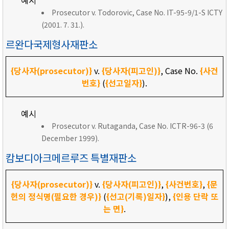
예시
Prosecutor v. Todorovic, Case No. IT-95-9/1-S ICTY
(2001. 7. 31.).
르완다국제형사재판소
{당사자(prosecutor)}
v.
{당사자(피고인)}
, Case No.
{사건
번호}
(
{선고일자}
).
예시
Prosecutor v. Rutaganda, Case No. ICTR-96-3 (6
December 1999).
캄보디아크메르루즈 특별재판소
{당사자(prosecutor)}
v.
{당사자(피고인)}
,
{사건번호}
,
{문
헌의 정식명(필요한 경우)}
(
{선고(기록)일자}
),
{인용 단락 또
는 면}
.