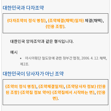
대한민국과 다자조약
{다자조약의 정식 명칭}
,
{조약체결(채택)일자}
체결(채택),
{인용 조항}
.
대한민국 양자조약과 같은 형식입니다.
예시
아시아횡단 철도망에 관한 정부간 협정, 2006. 4. 12. 채택,
제2조.
대한민국이 당사자가 아닌 조약
{조약의 정식 명칭}
,
{조약체결일자}
,
{조약당사자 정보}
{인용
된 조항}
{조약집 정보 약어}
{조약집에서 시작하는 면}
,
{인용
면}
.