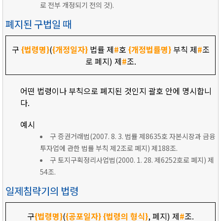
로 전부 개정되기 전의 것).
폐지된 구법일 때
구
{법령명}
(
{개정일자}
법률 제
#
호
{개정법률명}
부칙 제
#
조
로 폐지) 제
#
조.
어떤 법령이나 부칙으로 폐지된 것인지 괄호 안에 명시합니
다.
예시
구 증권거래법(2007. 8. 3. 법률 제8635호 자본시장과 금융
투자업에 관한 법률 부칙 제2조로 폐지) 제188조.
구 토지구획정리사업법(2000. 1. 28. 제6252호로 폐지) 제
54조.
일제침략기의 법령
구
{법령명}
(
{공포일자}
{법령의 형식}
, 폐지) 제
#
조.