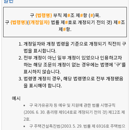
일반
구
{법령명}
부칙 제
#
조 제
#
항 (
#
)목.
구
{법령명}
(
{개정일자}
법률 제
#
호로 개정되기 전의 것) 제
#
조
제
#
항.
개정일자와 개정 법령을 기준으로 개정되기 직전의 구
법을 표시합니다.
전부 개정이 아닌 일부 개정이 있었으나 인용하고자
하는 해당 조문의 개정이 없는 경우에는 법명에 '구'를
표시하지 않습니다.
법령명 개정의 경우, 해당 법령명으로 전부 개정됐음
을 표시해야 합니다.
예시
구 국가유공자 등 예우 및 지원에 관한 법률 시행규칙
(2006. 6. 30. 총리령 제914호로 개정되기 전의 것) 제12조 제
2호.
구 주택건설촉진법(2003. 5. 29. 법률 제 6916호 주택법으