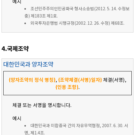
예시
조선민주주의인민공화국 형사소송법(2012. 5. 14. 수정보
충) 제183조 제1호.
외국투자은행법 시행규정(2002. 12. 26. 수정) 제68조.
4.국제조약
대한민국과 양자조약
{양자조약의 정식 명칭}
,
{조약체결(서명)일자}
체결(서명),
{인용 조항}
.
체결 또는 서명을 명시합니다.
예시
대한민국과 미합중국 간의 자유무역협정, 2007. 6. 30. 서
명, 제1.4조.