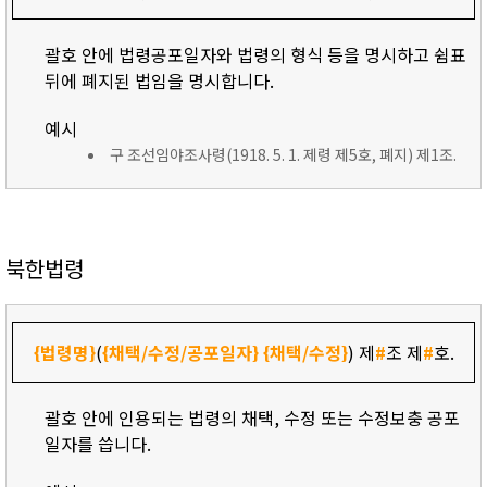
괄호 안에 법령공포일자와 법령의 형식 등을 명시하고 쉼표
뒤에 폐지된 법임을 명시합니다.
예시
구 조선임야조사령(1918. 5. 1. 제령 제5호, 폐지) 제1조.
북한법령
{법령명}
(
{채택/수정/공포일자}
{채택/수정}
) 제
#
조 제
#
호.
괄호 안에 인용되는 법령의 채택, 수정 또는 수정보충 공포
일자를 씁니다.