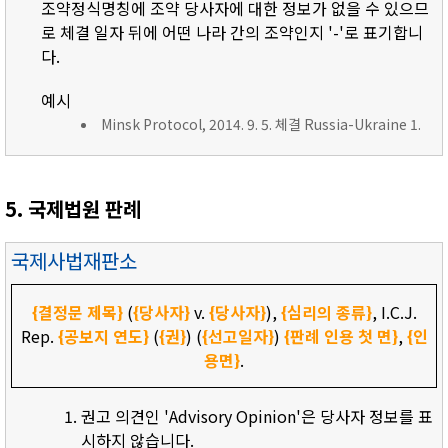
조약정식명칭에 조약 당사자에 대한 정보가 없을 수 있으므
로 체결 일자 뒤에 어떤 나라 간의 조약인지 '-'로 표기합니
다.
예시
Minsk Protocol, 2014. 9. 5. 체결 Russia-Ukraine 1.
5. 국제법원 판례
국제사법재판소
{결정문 제목}
(
{당사자}
v.
{당사자}
),
{심리의 종류}
, I.C.J.
Rep.
{공보지 연도}
(
{권}
) (
{선고일자}
)
{판례 인용 첫 면}
,
{인
용면}
.
권고 의견인 'Advisory Opinion'은 당사자 정보를 표
시하지 않습니다.