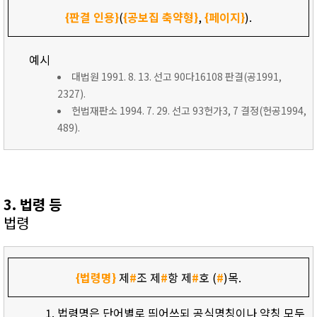
{판결 인용}
(
{공보집 축약형}
,
{페이지}
).
예시
대법원 1991. 8. 13. 선고 90다16108 판결(공1991,
2327).
헌법재판소 1994. 7. 29. 선고 93헌가3, 7 결정(헌공1994,
489).
3. 법령 등
법령
{법령명}
제
#
조 제
#
항 제
#
호 (
#
)목.
법령명은 단어별로 띄어쓰되 공식명칭이나 약칭 모두