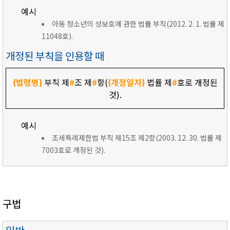
예시
아동 청소년의 성보호에 관한 법률 부칙(2012. 2. 1. 법률 제
11048호).
개정된 부칙을 인용할 때
{법령명}
부칙 제
#
조 제
#
항(
{개정일자}
법률 제
#
호로 개정된
것).
예시
조세특례제한법 부칙 제15조 제2항(2003. 12. 30. 법률 제
7003호로 개정된 것).
구법