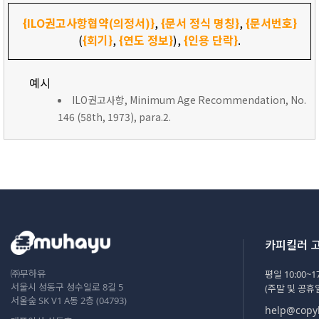
{ILO권고사항협약(의정서)}
,
{문서 정식 명칭}
,
{문서번호}
(
{회기}
,
{연도 정보}
),
{인용 단락}
.
예시
ILO권고사항, Minimum Age Recommendation, No.
146 (58th, 1973), para.2.
카피킬러 
㈜무하유
평일 10:00~17
서울시 성동구 성수일로 8길 5
(주말 및 공휴
서울숲 SK V1 A동 2층 (04793)
help@copyk