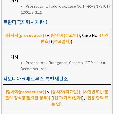
예시
Prosecutor v. Todorovic, Case No. IT-95-9/1-S ICTY
(2001. 7. 31.).
르완다국제형사재판소
{당사자(prosecutor)}
v.
{당사자(피고인)}
, Case No.
{사건
번호}
(
{선고일자}
).
예시
Prosecutor v. Rutaganda, Case No. ICTR-96-3 (6
December 1999).
캄보디아크메르루즈 특별재판소
{당사자(prosecutor)}
v.
{당사자(피고인)}
,
{사건번호}
,
{문
헌의 정식명(필요한 경우)}
(
{선고(기록)일자}
),
{인용 단락 또
는 면}
.