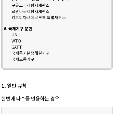
구유고국제형사재판소
르완다국제형사재판소
캄보디아크메르루즈 특별재판소
6. 국제기구 문헌
UN
WTO
GATT
국제투자분쟁해결기구
국제노동기구
1. 일반 규칙
한번에 다수를 인용하는 경우