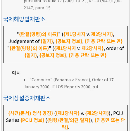
pursuant to Rule 77 (2009. 10. 2.), ICC-01/04-01/06-
2147, para. 15.
국제해양법재판소
"
{판결(명령)의 이름}
" (
{제1당사자
v.
제2당사자}
,
Judgement of
{일자}
,
{공보지 정보}
,
{인용 단락 또는 면}
"
{판결(명령)의 이름}
" (
{제1당사자
v.
제2당사자}
, order of
{일자}
,
{공보지 정보}
,
{인용 단락 또는 면}
예시
“Camouco” (Panama v. France), Order of 17
January 2000, ITLOS Reports 2000, p.4
국제상설중재재판소
{사건(문서) 정식 명칭}
(
{제1당사자}
v.
{제2당사자}
), PCIJ
Series
{PCIJ 정보}
(
{명령/판결/의견 일자}
),
{인용면 또는 단
락}
.