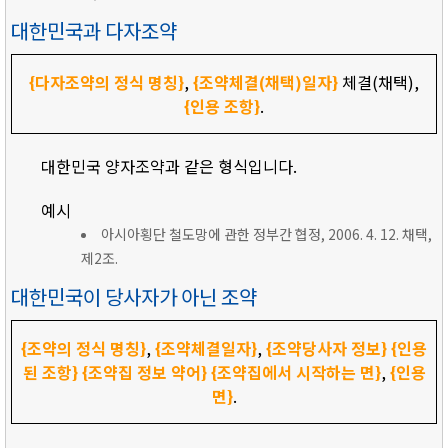
대한민국과 다자조약
{다자조약의 정식 명칭}
,
{조약체결(채택)일자}
체결(채택),
{인용 조항}
.
대한민국 양자조약과 같은 형식입니다.
예시
아시아횡단 철도망에 관한 정부간 협정, 2006. 4. 12. 채택,
제2조.
대한민국이 당사자가 아닌 조약
{조약의 정식 명칭}
,
{조약체결일자}
,
{조약당사자 정보}
{인용
된 조항}
{조약집 정보 약어}
{조약집에서 시작하는 면}
,
{인용
면}
.