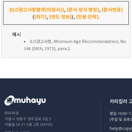
{ILO권고사항협약(의정서)}
,
{문서 정식 명칭}
,
{문서번호}
(
{회기}
,
{연도 정보}
),
{인용 단락}
.
예시
ILO권고사항, Minimum Age Recommendation, No.
146 (58th, 1973), para.2.
카피킬러 
㈜무하유
평일 10:00~17
서울시 성동구 성수일로 8길 5
(주말 및 공휴
서울숲 SK V1 A동 2층 (04793)
help@copyk