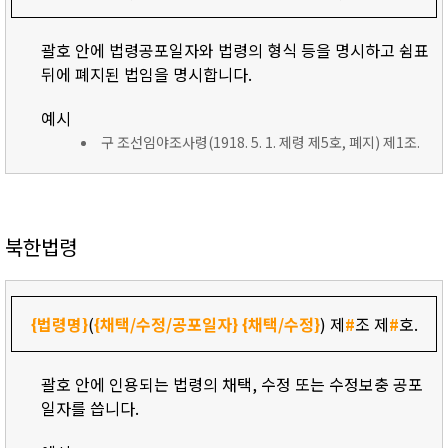
괄호 안에 법령공포일자와 법령의 형식 등을 명시하고 쉼표
뒤에 폐지된 법임을 명시합니다.
예시
구 조선임야조사령(1918. 5. 1. 제령 제5호, 폐지) 제1조.
북한법령
{법령명}
(
{채택/수정/공포일자}
{채택/수정}
) 제
#
조 제
#
호.
괄호 안에 인용되는 법령의 채택, 수정 또는 수정보충 공포
일자를 씁니다.