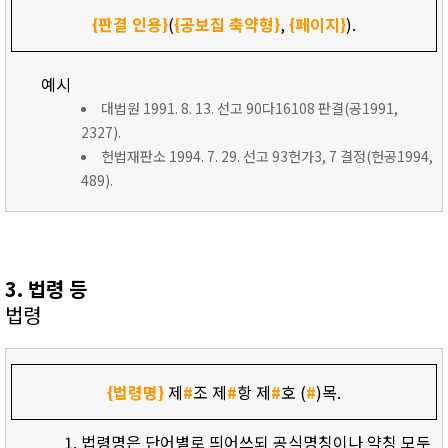
{판결 인용}
(
{공보집 축약형}
,
{페이지}
).
예시
대법원 1991. 8. 13. 선고 90다16108 판결(공1991,
2327).
헌법재판소 1994. 7. 29. 선고 93헌가3, 7 결정(헌공1994,
489).
3. 법령 등
법령
{법령명}
제
#
조 제
#
항 제
#
호 (
#
)목.
법령명은 단어별로 띄어쓰되 공식명칭이나 약칭 모두