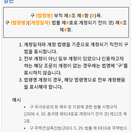
일반
구
{법령명}
부칙 제
#
조 제
#
항 (
#
)목.
구
{법령명}
(
{개정일자}
법률 제
#
호로 개정되기 전의 것) 제
#
조
제
#
항.
개정일자와 개정 법령을 기준으로 개정되기 직전의 구
법을 표시합니다.
전부 개정이 아닌 일부 개정이 있었으나 인용하고자
하는 해당 조문의 개정이 없는 경우에는 법명에 '구'를
표시하지 않습니다.
법령명 개정의 경우, 해당 법령명으로 전부 개정됐음
을 표시해야 합니다.
예시
구 국가유공자 등 예우 및 지원에 관한 법률 시행규칙
(2006. 6. 30. 총리령 제914호로 개정되기 전의 것) 제12조 제
2호.
구 주택건설촉진법(2003. 5. 29. 법률 제 6916호 주택법으