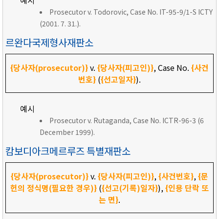
예시
Prosecutor v. Todorovic, Case No. IT-95-9/1-S ICTY
(2001. 7. 31.).
르완다국제형사재판소
{당사자(prosecutor)}
v.
{당사자(피고인)}
, Case No.
{사건
번호}
(
{선고일자}
).
예시
Prosecutor v. Rutaganda, Case No. ICTR-96-3 (6
December 1999).
캄보디아크메르루즈 특별재판소
{당사자(prosecutor)}
v.
{당사자(피고인)}
,
{사건번호}
,
{문
헌의 정식명(필요한 경우)}
(
{선고(기록)일자}
),
{인용 단락 또
는 면}
.