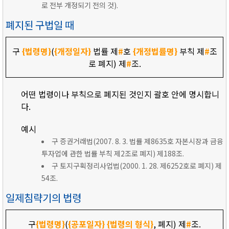
로 전부 개정되기 전의 것).
폐지된 구법일 때
구
{법령명}
(
{개정일자}
법률 제
#
호
{개정법률명}
부칙 제
#
조
로 폐지) 제
#
조.
어떤 법령이나 부칙으로 폐지된 것인지 괄호 안에 명시합니
다.
예시
구 증권거래법(2007. 8. 3. 법률 제8635호 자본시장과 금융
투자업에 관한 법률 부칙 제2조로 폐지) 제188조.
구 토지구획정리사업법(2000. 1. 28. 제6252호로 폐지) 제
54조.
일제침략기의 법령
구
{법령명}
(
{공포일자}
{법령의 형식}
, 폐지) 제
#
조.