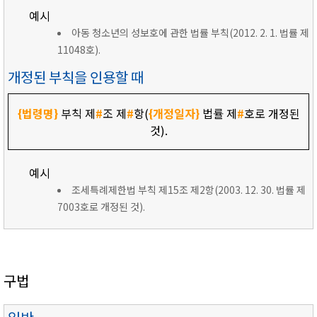
예시
아동 청소년의 성보호에 관한 법률 부칙(2012. 2. 1. 법률 제
11048호).
개정된 부칙을 인용할 때
{법령명}
부칙 제
#
조 제
#
항(
{개정일자}
법률 제
#
호로 개정된
것).
예시
조세특례제한법 부칙 제15조 제2항(2003. 12. 30. 법률 제
7003호로 개정된 것).
구법