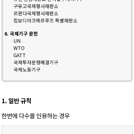
구유고국제형사재판소
르완다국제형사재판소
캄보디아크메르루즈 특별재판소
6. 국제기구 문헌
UN
WTO
GATT
국제투자분쟁해결기구
국제노동기구
1. 일반 규칙
한번에 다수를 인용하는 경우