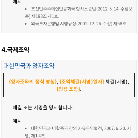
예시
조선민주주의인민공화국 형사소송법(2012. 5. 14. 수정보
충) 제183조 제1호.
외국투자은행법 시행규정(2002. 12. 26. 수정) 제68조.
4.국제조약
대한민국과 양자조약
{양자조약의 정식 명칭}
,
{조약체결(서명)일자}
체결(서명),
{인용 조항}
.
체결 또는 서명을 명시합니다.
예시
대한민국과 미합중국 간의 자유무역협정, 2007. 6. 30. 서
명, 제1.4조.