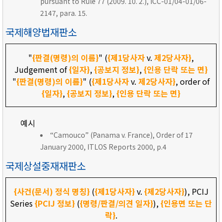
pursuant to Rule 77 (2009. 10. 2.), ICC-01/04-01/06-
2147, para. 15.
국제해양법재판소
"
{판결(명령)의 이름}
" (
{제1당사자
v.
제2당사자}
,
Judgement of
{일자}
,
{공보지 정보}
,
{인용 단락 또는 면}
"
{판결(명령)의 이름}
" (
{제1당사자
v.
제2당사자}
, order of
{일자}
,
{공보지 정보}
,
{인용 단락 또는 면}
예시
“Camouco” (Panama v. France), Order of 17
January 2000, ITLOS Reports 2000, p.4
국제상설중재재판소
{사건(문서) 정식 명칭}
(
{제1당사자}
v.
{제2당사자}
), PCIJ
Series
{PCIJ 정보}
(
{명령/판결/의견 일자}
),
{인용면 또는 단
락}
.