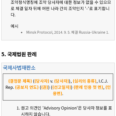
조약정식명칭에 조약 당사자에 대한 정보가 없을 수 있으므
로 체결 일자 뒤에 어떤 나라 간의 조약인지 '-'로 표기합니
다.
예시
Minsk Protocol, 2014. 9. 5. 체결 Russia-Ukraine 1.
5. 국제법원 판례
국제사법재판소
{결정문 제목}
(
{당사자}
v.
{당사자}
),
{심리의 종류}
, I.C.J.
Rep.
{공보지 연도}
(
{권}
) (
{선고일자}
)
{판례 인용 첫 면}
,
{인
용면}
.
권고 의견인 'Advisory Opinion'은 당사자 정보를 표
시하지 않습니다.