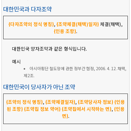
대한민국과 다자조약
{다자조약의 정식 명칭}
,
{조약체결(채택)일자}
체결(채택),
{인용 조항}
.
대한민국 양자조약과 같은 형식입니다.
예시
아시아횡단 철도망에 관한 정부간 협정, 2006. 4. 12. 채택,
제2조.
대한민국이 당사자가 아닌 조약
{조약의 정식 명칭}
,
{조약체결일자}
,
{조약당사자 정보}
{인용
된 조항}
{조약집 정보 약어}
{조약집에서 시작하는 면}
,
{인용
면}
.