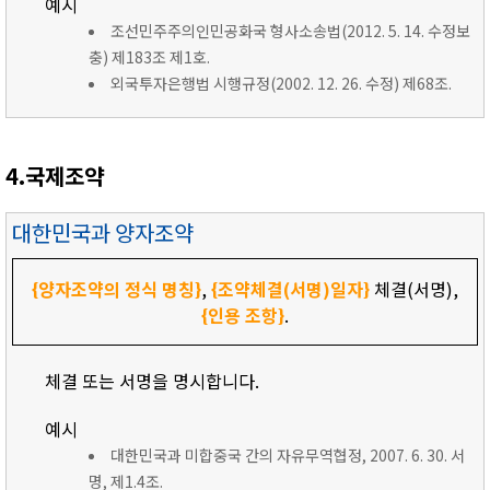
예시
조선민주주의인민공화국 형사소송법(2012. 5. 14. 수정보
충) 제183조 제1호.
외국투자은행법 시행규정(2002. 12. 26. 수정) 제68조.
4.국제조약
대한민국과 양자조약
{양자조약의 정식 명칭}
,
{조약체결(서명)일자}
체결(서명),
{인용 조항}
.
체결 또는 서명을 명시합니다.
예시
대한민국과 미합중국 간의 자유무역협정, 2007. 6. 30. 서
명, 제1.4조.