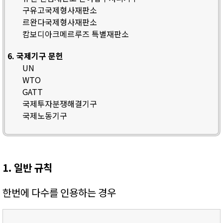
구유고국제형사재판소
르완다국제형사재판소
캄보디아크메르루즈 특별재판소
6. 국제기구 문헌
UN
WTO
GATT
국제투자분쟁해결기구
국제노동기구
1. 일반 규칙
한번에 다수를 인용하는 경우