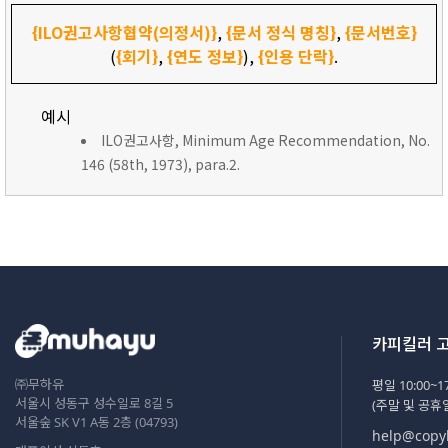
{ILO권고사항협약(의정서)}
,
{문서 정식 명칭}
,
{문서번호}
(
{회기}
,
{연도 정보}
),
{인용 단락}
.
예시
ILO권고사항, Minimum Age Recommendation, No.
146 (58th, 1973), para.2.
카피킬러 
㈜무하유
평일 10:00~17
서울시 성동구 성수일로 8길 5
(주말 및 공휴
서울숲 SK V1 A동 2층 (04793)
help@copyk