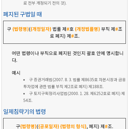
로 전부 개정되기 전의 것).
폐지된 구법일 때
구
{법령명}
(
{개정일자}
법률 제
#
호
{개정법률명}
부칙 제
#
조
로 폐지) 제
#
조.
어떤 법령이나 부칙으로 폐지된 것인지 괄호 안에 명시합니
다.
예시
구 증권거래법(2007. 8. 3. 법률 제8635호 자본시장과 금융
투자업에 관한 법률 부칙 제2조로 폐지) 제188조.
구 토지구획정리사업법(2000. 1. 28. 제6252호로 폐지) 제
54조.
일제침략기의 법령
구
{법령명}
(
{공포일자}
{법령의 형식}
, 폐지) 제
#
조.