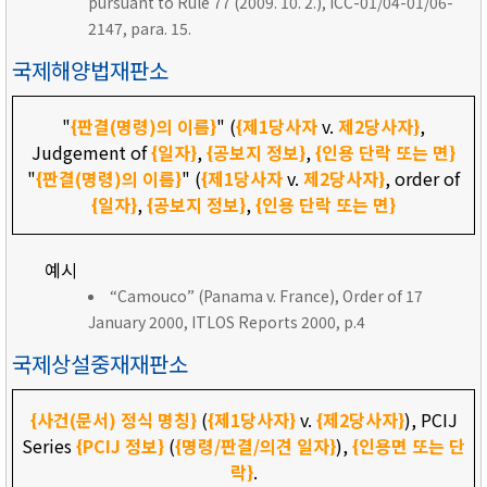
pursuant to Rule 77 (2009. 10. 2.), ICC-01/04-01/06-
2147, para. 15.
국제해양법재판소
"
{판결(명령)의 이름}
" (
{제1당사자
v.
제2당사자}
,
Judgement of
{일자}
,
{공보지 정보}
,
{인용 단락 또는 면}
"
{판결(명령)의 이름}
" (
{제1당사자
v.
제2당사자}
, order of
{일자}
,
{공보지 정보}
,
{인용 단락 또는 면}
예시
“Camouco” (Panama v. France), Order of 17
January 2000, ITLOS Reports 2000, p.4
국제상설중재재판소
{사건(문서) 정식 명칭}
(
{제1당사자}
v.
{제2당사자}
), PCIJ
Series
{PCIJ 정보}
(
{명령/판결/의견 일자}
),
{인용면 또는 단
락}
.