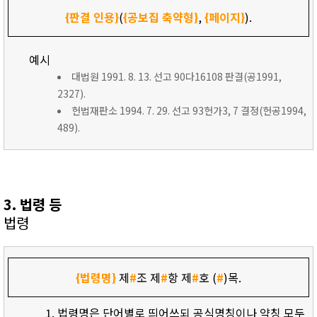
{판결 인용}
(
{공보집 축약형}
,
{페이지}
).
예시
대법원 1991. 8. 13. 선고 90다16108 판결(공1991,
2327).
헌법재판소 1994. 7. 29. 선고 93헌가3, 7 결정(헌공1994,
489).
3. 법령 등
법령
{법령명}
제
#
조 제
#
항 제
#
호 (
#
)목.
법령명은 단어별로 띄어쓰되 공식명칭이나 약칭 모두