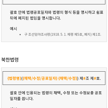
괄호 안에 법령공포일자와 법령의 형식 등을 명시하고 쉼표
뒤에 폐지된 법임을 명시합니다.
예시
구 조선임야조사령(1918. 5. 1. 제령 제5호, 폐지) 제1조.
북한법령
{법령명}
(
{채택/수정/공포일자}
{채택/수정}
) 제
#
조 제
#
호.
괄호 안에 인용되는 법령의 채택, 수정 또는 수정보충 공포
일자를 씁니다.