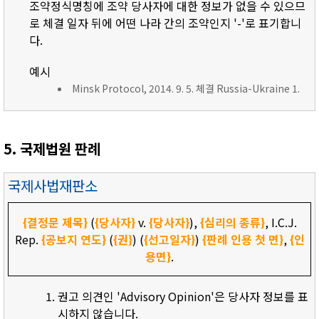
조약정식명칭에 조약 당사자에 대한 정보가 없을 수 있으므
로 체결 일자 뒤에 어떤 나라 간의 조약인지 '-'로 표기합니
다.
예시
Minsk Protocol, 2014. 9. 5. 체결 Russia-Ukraine 1.
5. 국제법원 판례
국제사법재판소
{결정문 제목}
(
{당사자}
v.
{당사자}
),
{심리의 종류}
, I.C.J.
Rep.
{공보지 연도}
(
{권}
) (
{선고일자}
)
{판례 인용 첫 면}
,
{인
용면}
.
권고 의견인 'Advisory Opinion'은 당사자 정보를 표
시하지 않습니다.