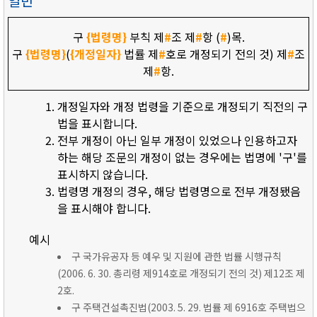
일반
구
{법령명}
부칙 제
#
조 제
#
항 (
#
)목.
구
{법령명}
(
{개정일자}
법률 제
#
호로 개정되기 전의 것) 제
#
조
제
#
항.
개정일자와 개정 법령을 기준으로 개정되기 직전의 구
법을 표시합니다.
전부 개정이 아닌 일부 개정이 있었으나 인용하고자
하는 해당 조문의 개정이 없는 경우에는 법명에 '구'를
표시하지 않습니다.
법령명 개정의 경우, 해당 법령명으로 전부 개정됐음
을 표시해야 합니다.
예시
구 국가유공자 등 예우 및 지원에 관한 법률 시행규칙
(2006. 6. 30. 총리령 제914호로 개정되기 전의 것) 제12조 제
2호.
구 주택건설촉진법(2003. 5. 29. 법률 제 6916호 주택법으