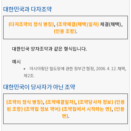
대한민국과 다자조약
{다자조약의 정식 명칭}
,
{조약체결(채택)일자}
체결(채택),
{인용 조항}
.
대한민국 양자조약과 같은 형식입니다.
예시
아시아횡단 철도망에 관한 정부간 협정, 2006. 4. 12. 채택,
제2조.
대한민국이 당사자가 아닌 조약
{조약의 정식 명칭}
,
{조약체결일자}
,
{조약당사자 정보}
{인용
된 조항}
{조약집 정보 약어}
{조약집에서 시작하는 면}
,
{인용
면}
.