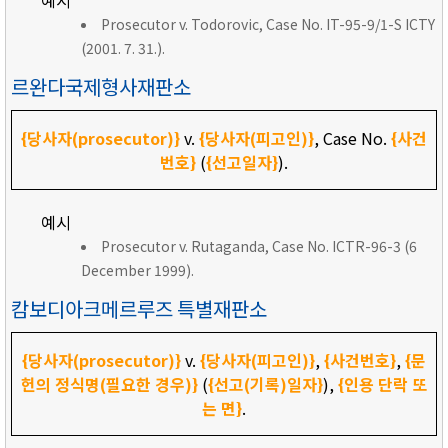
예시
Prosecutor v. Todorovic, Case No. IT-95-9/1-S ICTY
(2001. 7. 31.).
르완다국제형사재판소
{당사자(prosecutor)}
v.
{당사자(피고인)}
, Case No.
{사건
번호}
(
{선고일자}
).
예시
Prosecutor v. Rutaganda, Case No. ICTR-96-3 (6
December 1999).
캄보디아크메르루즈 특별재판소
{당사자(prosecutor)}
v.
{당사자(피고인)}
,
{사건번호}
,
{문
헌의 정식명(필요한 경우)}
(
{선고(기록)일자}
),
{인용 단락 또
는 면}
.