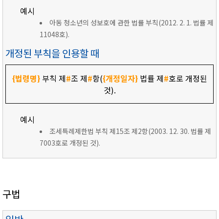
예시
아동 청소년의 성보호에 관한 법률 부칙(2012. 2. 1. 법률 제
11048호).
개정된 부칙을 인용할 때
{법령명}
부칙 제
#
조 제
#
항(
{개정일자}
법률 제
#
호로 개정된
것).
예시
조세특례제한법 부칙 제15조 제2항(2003. 12. 30. 법률 제
7003호로 개정된 것).
구법