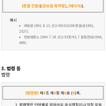
{판결 인용}
(
{공보집 축약형}
,
{페이지}
).
예시
대법원 1991. 8. 13. 선고 90다16108 판결(공1991,
2327).
헌법재판소 1994. 7. 29. 선고 93헌가3, 7 결정(헌공1994,
489).
3. 법령 등
법령
{법령명}
제
#
조 제
#
항 제
#
호 (
#
)목.
법령명은 단어별로 띄어쓰되 공식명칭이나 약칭 모두