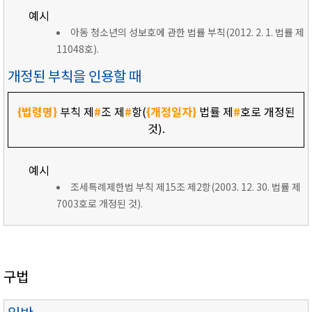
예시
아동 청소년의 성보호에 관한 법률 부칙(2012. 2. 1. 법률 제
11048호).
개정된 부칙을 인용할 때
{법령명}
부칙 제
#
조 제
#
항(
{개정일자}
법률 제
#
호로 개정된
것).
예시
조세특례제한법 부칙 제15조 제2항(2003. 12. 30. 법률 제
7003호로 개정된 것).
구법