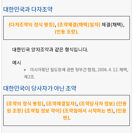
대한민국과 다자조약
{다자조약의 정식 명칭}
,
{조약체결(채택)일자}
체결(채택),
{인용 조항}
.
대한민국 양자조약과 같은 형식입니다.
예시
아시아횡단 철도망에 관한 정부간 협정, 2006. 4. 12. 채택,
제2조.
대한민국이 당사자가 아닌 조약
{조약의 정식 명칭}
,
{조약체결일자}
,
{조약당사자 정보}
{인용
된 조항}
{조약집 정보 약어}
{조약집에서 시작하는 면}
,
{인용
면}
.