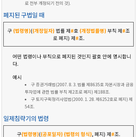
로 전부 개정되기 전의 것).
폐지된 구법일 때
구
{법령명}
(
{개정일자}
법률 제
#
호
{개정법률명}
부칙 제
#
조
로 폐지) 제
#
조.
어떤 법령이나 부칙으로 폐지된 것인지 괄호 안에 명시합니
다.
예시
구 증권거래법(2007. 8. 3. 법률 제8635호 자본시장과 금융
투자업에 관한 법률 부칙 제2조로 폐지) 제188조.
구 토지구획정리사업법(2000. 1. 28. 제6252호로 폐지) 제
54조.
일제침략기의 법령
구
{법령명}
(
{공포일자}
{법령의 형식}
, 폐지) 제
#
조.