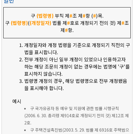
일반
구
{법령명}
부칙 제
#
조 제
#
항 (
#
)목.
구
{법령명}
(
{개정일자}
법률 제
#
호로 개정되기 전의 것) 제
#
조
제
#
항.
개정일자와 개정 법령을 기준으로 개정되기 직전의 구
법을 표시합니다.
전부 개정이 아닌 일부 개정이 있었으나 인용하고자
하는 해당 조문의 개정이 없는 경우에는 법명에 '구'를
표시하지 않습니다.
법령명 개정의 경우, 해당 법령명으로 전부 개정됐음
을 표시해야 합니다.
예시
구 국가유공자 등 예우 및 지원에 관한 법률 시행규칙
(2006. 6. 30. 총리령 제914호로 개정되기 전의 것) 제12조 제
2호.
구 주택건설촉진법(2003. 5. 29. 법률 제 6916호 주택법으