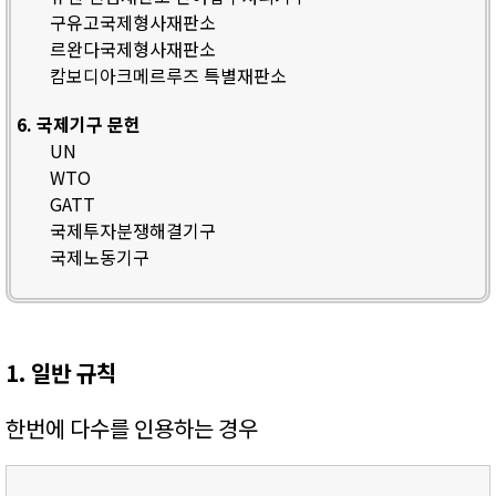
구유고국제형사재판소
르완다국제형사재판소
캄보디아크메르루즈 특별재판소
6. 국제기구 문헌
UN
WTO
GATT
국제투자분쟁해결기구
국제노동기구
1. 일반 규칙
한번에 다수를 인용하는 경우