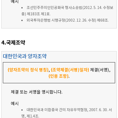
예시
조선민주주의인민공화국 형사소송법(2012. 5. 14. 수정보
충) 제183조 제1호.
외국투자은행법 시행규정(2002. 12. 26. 수정) 제68조.
4.국제조약
대한민국과 양자조약
{양자조약의 정식 명칭}
,
{조약체결(서명)일자}
체결(서명),
{인용 조항}
.
체결 또는 서명을 명시합니다.
예시
대한민국과 미합중국 간의 자유무역협정, 2007. 6. 30. 서
명, 제1.4조.