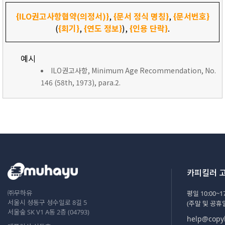
{ILO권고사항협약(의정서)}
,
{문서 정식 명칭}
,
{문서번호}
(
{회기}
,
{연도 정보}
),
{인용 단락}
.
예시
ILO권고사항, Minimum Age Recommendation, No.
146 (58th, 1973), para.2.
카피킬러 
㈜무하유
평일 10:00~17
서울시 성동구 성수일로 8길 5
(주말 및 공휴
서울숲 SK V1 A동 2층 (04793)
help@copyk