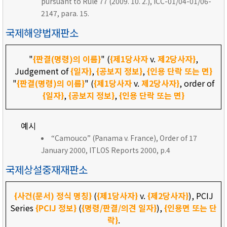
pursuant to Rule 77 (2009. 10. 2.), ICC-01/04-01/06-
2147, para. 15.
국제해양법재판소
"
{판결(명령)의 이름}
" (
{제1당사자
v.
제2당사자}
,
Judgement of
{일자}
,
{공보지 정보}
,
{인용 단락 또는 면}
"
{판결(명령)의 이름}
" (
{제1당사자
v.
제2당사자}
, order of
{일자}
,
{공보지 정보}
,
{인용 단락 또는 면}
예시
“Camouco” (Panama v. France), Order of 17
January 2000, ITLOS Reports 2000, p.4
국제상설중재재판소
{사건(문서) 정식 명칭}
(
{제1당사자}
v.
{제2당사자}
), PCIJ
Series
{PCIJ 정보}
(
{명령/판결/의견 일자}
),
{인용면 또는 단
락}
.