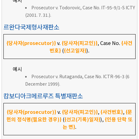
예시
Prosecutor v. Todorovic, Case No. IT-95-9/1-S ICTY
(2001. 7. 31.).
르완다국제형사재판소
{당사자(prosecutor)}
v.
{당사자(피고인)}
, Case No.
{사건
번호}
(
{선고일자}
).
예시
Prosecutor v. Rutaganda, Case No. ICTR-96-3 (6
December 1999).
캄보디아크메르루즈 특별재판소
{당사자(prosecutor)}
v.
{당사자(피고인)}
,
{사건번호}
,
{문
헌의 정식명(필요한 경우)}
(
{선고(기록)일자}
),
{인용 단락 또
는 면}
.