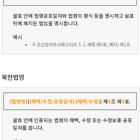
괄호 안에 법령공포일자와 법령의 형식 등을 명시하고 쉼표
뒤에 폐지된 법임을 명시합니다.
예시
구 조선임야조사령(1918. 5. 1. 제령 제5호, 폐지) 제1조.
북한법령
{법령명}
(
{채택/수정/공포일자}
{채택/수정}
) 제
#
조 제
#
호.
괄호 안에 인용되는 법령의 채택, 수정 또는 수정보충 공포
일자를 씁니다.