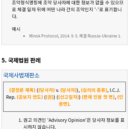
조약정식명칭에 조약 당사자에 대한 정보가 없을 수 있으므
로 체결 일자 뒤에 어떤 나라 간의 조약인지 '-'로 표기합니
다.
예시
Minsk Protocol, 2014. 9. 5. 체결 Russia-Ukraine 1.
5. 국제법원 판례
국제사법재판소
{결정문 제목}
(
{당사자}
v.
{당사자}
),
{심리의 종류}
, I.C.J.
Rep.
{공보지 연도}
(
{권}
) (
{선고일자}
)
{판례 인용 첫 면}
,
{인
용면}
.
권고 의견인 'Advisory Opinion'은 당사자 정보를 표
시하지 않습니다.