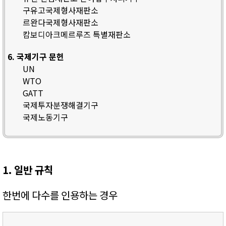
구유고국제형사재판소
르완다국제형사재판소
캄보디아크메르루즈 특별재판소
6. 국제기구 문헌
UN
WTO
GATT
국제투자분쟁해결기구
국제노동기구
1. 일반 규칙
한번에 다수를 인용하는 경우