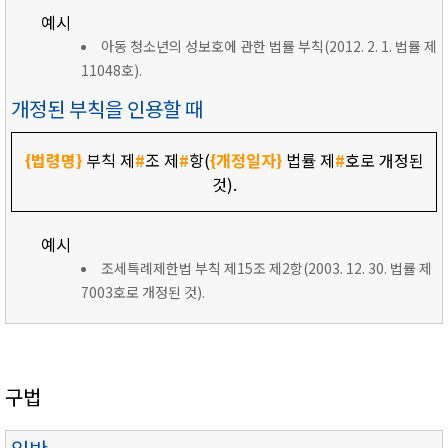
예시
아동 청소년의 성보호에 관한 법률 부칙(2012. 2. 1. 법률 제
11048호).
개정된 부칙을 인용할 때
{법령명}
부칙 제
#
조 제
#
항(
{개정일자}
법률 제
#
호로 개정된
것).
예시
조세특례제한법 부칙 제15조 제2항(2003. 12. 30. 법률 제
7003호로 개정된 것).
구법