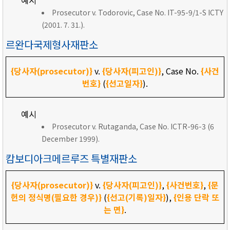
예시
Prosecutor v. Todorovic, Case No. IT-95-9/1-S ICTY
(2001. 7. 31.).
르완다국제형사재판소
{당사자(prosecutor)}
v.
{당사자(피고인)}
, Case No.
{사건
번호}
(
{선고일자}
).
예시
Prosecutor v. Rutaganda, Case No. ICTR-96-3 (6
December 1999).
캄보디아크메르루즈 특별재판소
{당사자(prosecutor)}
v.
{당사자(피고인)}
,
{사건번호}
,
{문
헌의 정식명(필요한 경우)}
(
{선고(기록)일자}
),
{인용 단락 또
는 면}
.