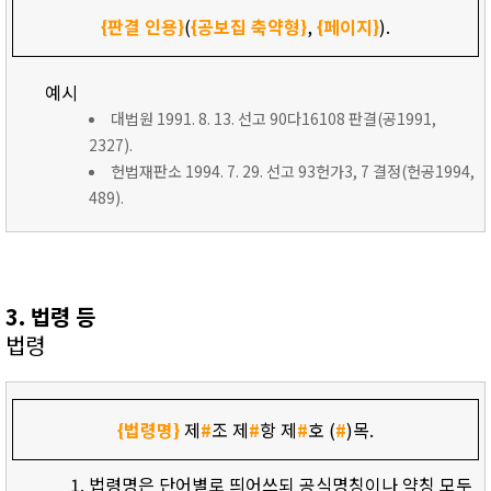
{판결 인용}
(
{공보집 축약형}
,
{페이지}
).
예시
대법원 1991. 8. 13. 선고 90다16108 판결(공1991,
2327).
헌법재판소 1994. 7. 29. 선고 93헌가3, 7 결정(헌공1994,
489).
3. 법령 등
법령
{법령명}
제
#
조 제
#
항 제
#
호 (
#
)목.
법령명은 단어별로 띄어쓰되 공식명칭이나 약칭 모두