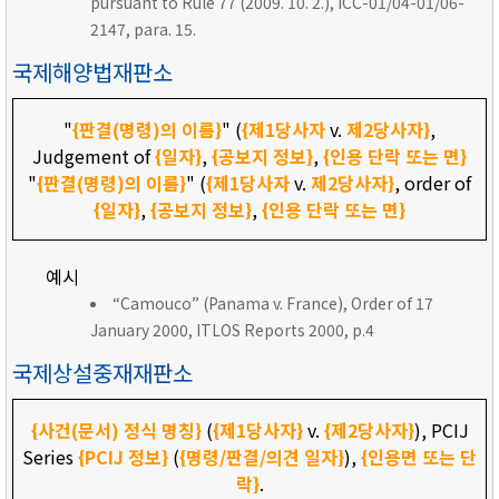
pursuant to Rule 77 (2009. 10. 2.), ICC-01/04-01/06-
2147, para. 15.
국제해양법재판소
"
{판결(명령)의 이름}
" (
{제1당사자
v.
제2당사자}
,
Judgement of
{일자}
,
{공보지 정보}
,
{인용 단락 또는 면}
"
{판결(명령)의 이름}
" (
{제1당사자
v.
제2당사자}
, order of
{일자}
,
{공보지 정보}
,
{인용 단락 또는 면}
예시
“Camouco” (Panama v. France), Order of 17
January 2000, ITLOS Reports 2000, p.4
국제상설중재재판소
{사건(문서) 정식 명칭}
(
{제1당사자}
v.
{제2당사자}
), PCIJ
Series
{PCIJ 정보}
(
{명령/판결/의견 일자}
),
{인용면 또는 단
락}
.