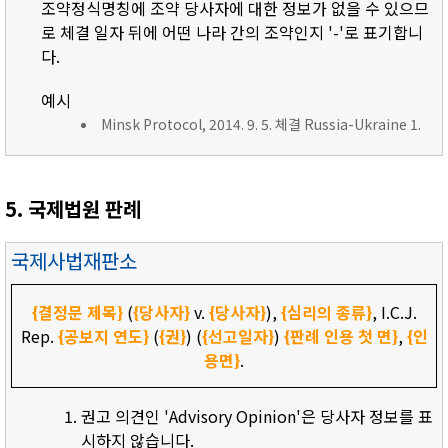
조약정식명칭에 조약 당사자에 대한 정보가 없을 수 있으므
로 체결 일자 뒤에 어떤 나라 간의 조약인지 '-'로 표기합니
다.
예시
Minsk Protocol, 2014. 9. 5. 체결 Russia-Ukraine 1.
5. 국제법원 판례
국제사법재판소
{결정문 제목}
(
{당사자}
v.
{당사자}
),
{심리의 종류}
, I.C.J.
Rep.
{공보지 연도}
(
{권}
) (
{선고일자}
)
{판례 인용 첫 면}
,
{인
용면}
.
권고 의견인 'Advisory Opinion'은 당사자 정보를 표
시하지 않습니다.