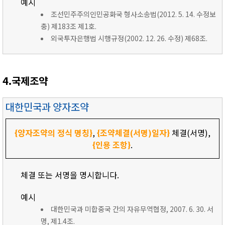
예시
조선민주주의인민공화국 형사소송법(2012. 5. 14. 수정보
충) 제183조 제1호.
외국투자은행법 시행규정(2002. 12. 26. 수정) 제68조.
4.국제조약
대한민국과 양자조약
{양자조약의 정식 명칭}
,
{조약체결(서명)일자}
체결(서명),
{인용 조항}
.
체결 또는 서명을 명시합니다.
예시
대한민국과 미합중국 간의 자유무역협정, 2007. 6. 30. 서
명, 제1.4조.