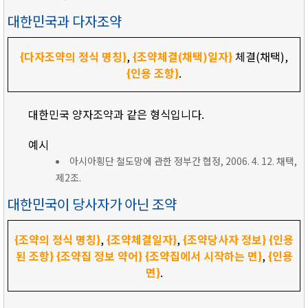
대한민국과 다자조약
{다자조약의 정식 명칭}
,
{조약체결(채택)일자}
체결(채택),
{인용 조항}
.
대한민국 양자조약과 같은 형식입니다.
예시
아시아횡단 철도망에 관한 정부간 협정, 2006. 4. 12. 채택,
제2조.
대한민국이 당사자가 아닌 조약
{조약의 정식 명칭}
,
{조약체결일자}
,
{조약당사자 정보}
{인용
된 조항}
{조약집 정보 약어}
{조약집에서 시작하는 면}
,
{인용
면}
.