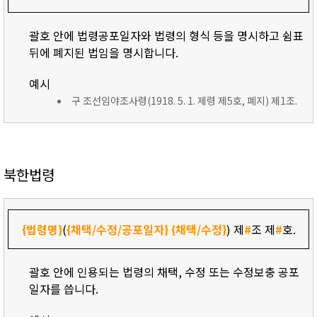
괄호 안에 법령공포일자와 법령의 형식 등을 명시하고 쉼표
뒤에 폐지된 법임을 명시합니다.
예시
구 조선임야조사령(1918. 5. 1. 제령 제5호, 폐지) 제1조.
북한법령
{법령명}
(
{채택/수정/공포일자}
{채택/수정}
) 제
#
조 제
#
호.
괄호 안에 인용되는 법령의 채택, 수정 또는 수정보충 공포
일자를 씁니다.