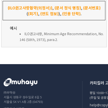
{ILO권고사항협약(의정서)}
,
{문서 정식 명칭}
,
{문서번호}
(
{회기}
,
{연도 정보}
),
{인용 단락}
.
예시
ILO권고사항, Minimum Age Recommendation, No.
146 (58th, 1973), para.2.
카피킬러 
㈜무하유
평일 10:00~17
서울시 성동구 성수일로 8길 5
(주말 및 공휴
서울숲 SK V1 A동 2층 (04793)
help@copyk