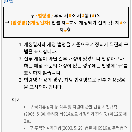
일반
구
{법령명}
부칙 제
#
조 제
#
항 (
#
)목.
구
{법령명}
(
{개정일자}
법률 제
#
호로 개정되기 전의 것) 제
#
조
제
#
항.
개정일자와 개정 법령을 기준으로 개정되기 직전의 구
법을 표시합니다.
전부 개정이 아닌 일부 개정이 있었으나 인용하고자
하는 해당 조문의 개정이 없는 경우에는 법명에 '구'를
표시하지 않습니다.
법령명 개정의 경우, 해당 법령명으로 전부 개정됐음
을 표시해야 합니다.
예시
구 국가유공자 등 예우 및 지원에 관한 법률 시행규칙
(2006. 6. 30. 총리령 제914호로 개정되기 전의 것) 제12조 제
2호.
구 주택건설촉진법(2003. 5. 29. 법률 제 6916호 주택법으