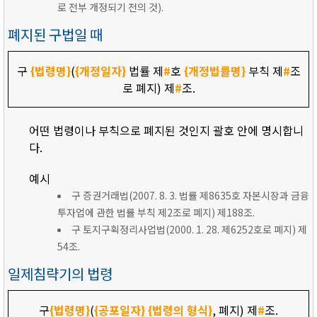
로 전부 개정되기 전의 것).
폐지된 구법일 때
구
{법령명}
(
{개정일자}
법률 제
#
호
{개정법률명}
부칙 제
#
조
로 폐지) 제
#
조.
어떤 법령이나 부칙으로 폐지된 것인지 괄호 안에 명시합니
다.
예시
구 증권거래법(2007. 8. 3. 법률 제8635호 자본시장과 금융
투자업에 관한 법률 부칙 제2조로 폐지) 제188조.
구 토지구획정리사업법(2000. 1. 28. 제6252호로 폐지) 제
54조.
일제침략기의 법령
구
{법령명}
(
{공포일자}
{법령의 형식}
, 폐지) 제
#
조.