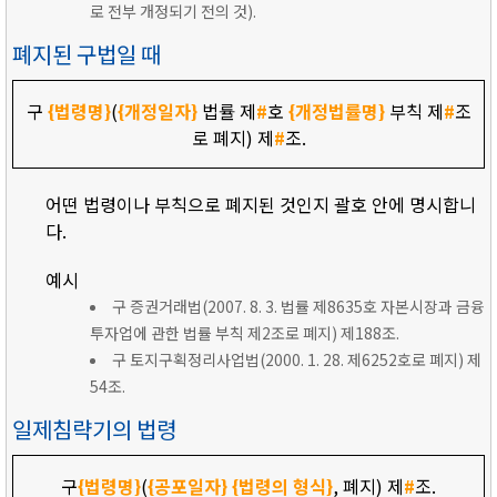
로 전부 개정되기 전의 것).
폐지된 구법일 때
구
{법령명}
(
{개정일자}
법률 제
#
호
{개정법률명}
부칙 제
#
조
로 폐지) 제
#
조.
어떤 법령이나 부칙으로 폐지된 것인지 괄호 안에 명시합니
다.
예시
구 증권거래법(2007. 8. 3. 법률 제8635호 자본시장과 금융
투자업에 관한 법률 부칙 제2조로 폐지) 제188조.
구 토지구획정리사업법(2000. 1. 28. 제6252호로 폐지) 제
54조.
일제침략기의 법령
구
{법령명}
(
{공포일자}
{법령의 형식}
, 폐지) 제
#
조.