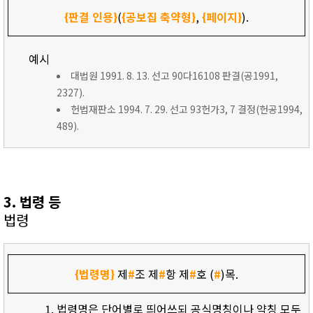
{판결 인용}
(
{공보집 축약형}
,
{페이지}
).
예시
대법원 1991. 8. 13. 선고 90다16108 판결(공1991,
2327).
헌법재판소 1994. 7. 29. 선고 93헌가3, 7 결정(헌공1994,
489).
3. 법령 등
법령
{법령명}
제
#
조 제
#
항 제
#
호 (
#
)목.
법령명은 단어별로 띄어쓰되 공식명칭이나 약칭 모두