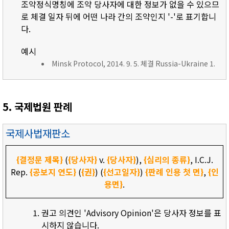
조약정식명칭에 조약 당사자에 대한 정보가 없을 수 있으므
로 체결 일자 뒤에 어떤 나라 간의 조약인지 '-'로 표기합니
다.
예시
Minsk Protocol, 2014. 9. 5. 체결 Russia-Ukraine 1.
5. 국제법원 판례
국제사법재판소
{결정문 제목}
(
{당사자}
v.
{당사자}
),
{심리의 종류}
, I.C.J.
Rep.
{공보지 연도}
(
{권}
) (
{선고일자}
)
{판례 인용 첫 면}
,
{인
용면}
.
권고 의견인 'Advisory Opinion'은 당사자 정보를 표
시하지 않습니다.