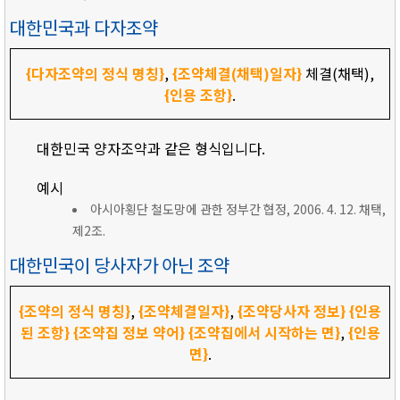
대한민국과 다자조약
{다자조약의 정식 명칭}
,
{조약체결(채택)일자}
체결(채택),
{인용 조항}
.
대한민국 양자조약과 같은 형식입니다.
예시
아시아횡단 철도망에 관한 정부간 협정, 2006. 4. 12. 채택,
제2조.
대한민국이 당사자가 아닌 조약
{조약의 정식 명칭}
,
{조약체결일자}
,
{조약당사자 정보}
{인용
된 조항}
{조약집 정보 약어}
{조약집에서 시작하는 면}
,
{인용
면}
.