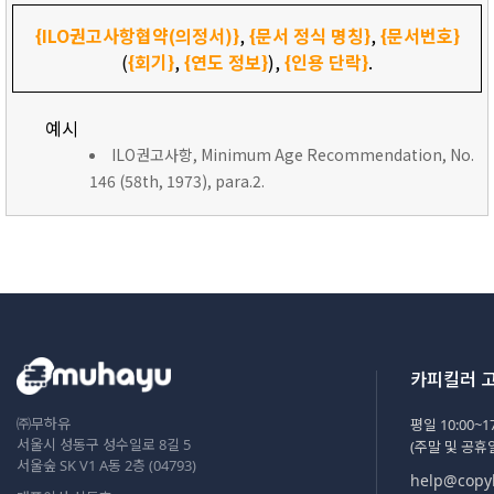
{ILO권고사항협약(의정서)}
,
{문서 정식 명칭}
,
{문서번호}
(
{회기}
,
{연도 정보}
),
{인용 단락}
.
예시
ILO권고사항, Minimum Age Recommendation, No.
146 (58th, 1973), para.2.
카피킬러 
㈜무하유
평일 10:00~17
서울시 성동구 성수일로 8길 5
(주말 및 공휴
서울숲 SK V1 A동 2층 (04793)
help@copyk