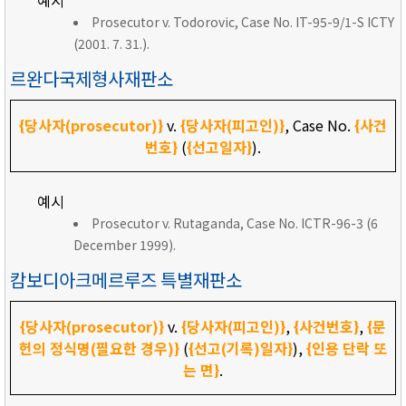
예시
Prosecutor v. Todorovic, Case No. IT-95-9/1-S ICTY
(2001. 7. 31.).
르완다국제형사재판소
{당사자(prosecutor)}
v.
{당사자(피고인)}
, Case No.
{사건
번호}
(
{선고일자}
).
예시
Prosecutor v. Rutaganda, Case No. ICTR-96-3 (6
December 1999).
캄보디아크메르루즈 특별재판소
{당사자(prosecutor)}
v.
{당사자(피고인)}
,
{사건번호}
,
{문
헌의 정식명(필요한 경우)}
(
{선고(기록)일자}
),
{인용 단락 또
는 면}
.