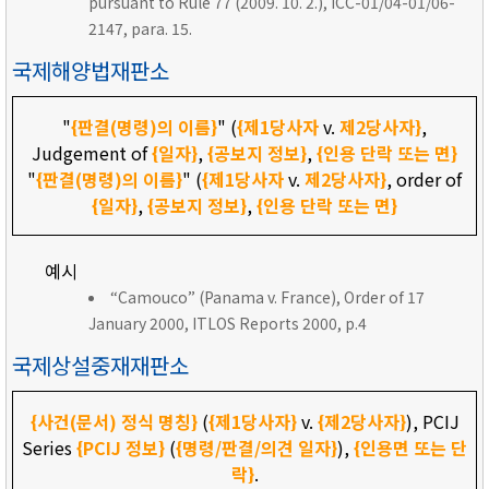
pursuant to Rule 77 (2009. 10. 2.), ICC-01/04-01/06-
2147, para. 15.
국제해양법재판소
"
{판결(명령)의 이름}
" (
{제1당사자
v.
제2당사자}
,
Judgement of
{일자}
,
{공보지 정보}
,
{인용 단락 또는 면}
"
{판결(명령)의 이름}
" (
{제1당사자
v.
제2당사자}
, order of
{일자}
,
{공보지 정보}
,
{인용 단락 또는 면}
예시
“Camouco” (Panama v. France), Order of 17
January 2000, ITLOS Reports 2000, p.4
국제상설중재재판소
{사건(문서) 정식 명칭}
(
{제1당사자}
v.
{제2당사자}
), PCIJ
Series
{PCIJ 정보}
(
{명령/판결/의견 일자}
),
{인용면 또는 단
락}
.