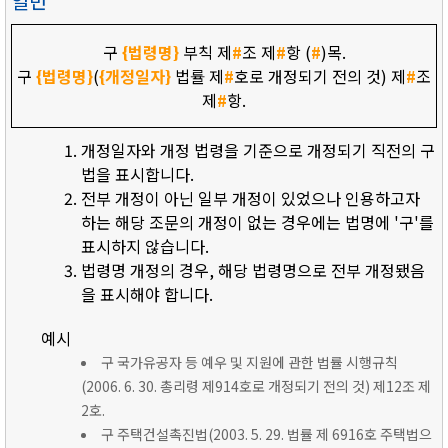
일반
구
{법령명}
부칙 제
#
조 제
#
항 (
#
)목.
구
{법령명}
(
{개정일자}
법률 제
#
호로 개정되기 전의 것) 제
#
조
제
#
항.
개정일자와 개정 법령을 기준으로 개정되기 직전의 구
법을 표시합니다.
전부 개정이 아닌 일부 개정이 있었으나 인용하고자
하는 해당 조문의 개정이 없는 경우에는 법명에 '구'를
표시하지 않습니다.
법령명 개정의 경우, 해당 법령명으로 전부 개정됐음
을 표시해야 합니다.
예시
구 국가유공자 등 예우 및 지원에 관한 법률 시행규칙
(2006. 6. 30. 총리령 제914호로 개정되기 전의 것) 제12조 제
2호.
구 주택건설촉진법(2003. 5. 29. 법률 제 6916호 주택법으