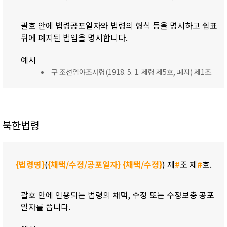
괄호 안에 법령공포일자와 법령의 형식 등을 명시하고 쉼표
뒤에 폐지된 법임을 명시합니다.
예시
구 조선임야조사령(1918. 5. 1. 제령 제5호, 폐지) 제1조.
북한법령
{법령명}
(
{채택/수정/공포일자}
{채택/수정}
) 제
#
조 제
#
호.
괄호 안에 인용되는 법령의 채택, 수정 또는 수정보충 공포
일자를 씁니다.