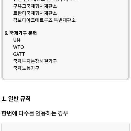
구유고국제형사재판소
르완다국제형사재판소
캄보디아크메르루즈 특별재판소
6. 국제기구 문헌
UN
WTO
GATT
국제투자분쟁해결기구
국제노동기구
1. 일반 규칙
한번에 다수를 인용하는 경우