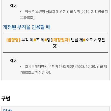
예시
아동 청소년의 성보호에 관한 법률 부칙(2012. 2. 1. 법률 제
11048호).
개정된 부칙을 인용할 때
{법령명}
부칙 제
#
조 제
#
항(
{개정일자}
법률 제
#
호로 개정된
것).
예시
조세특례제한법 부칙 제15조 제2항(2003. 12. 30. 법률 제
7003호로 개정된 것).
구법