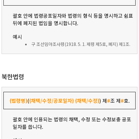
괄호 안에 법령공포일자와 법령의 형식 등을 명시하고 쉼표
뒤에 폐지된 법임을 명시합니다.
예시
구 조선임야조사령(1918. 5. 1. 제령 제5호, 폐지) 제1조.
북한법령
{법령명}
(
{채택/수정/공포일자}
{채택/수정}
) 제
#
조 제
#
호.
괄호 안에 인용되는 법령의 채택, 수정 또는 수정보충 공포
일자를 씁니다.