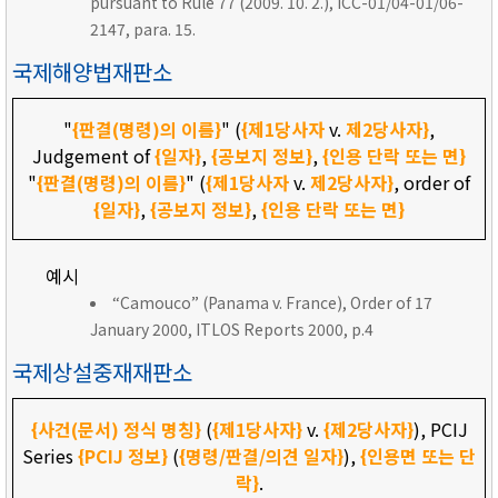
pursuant to Rule 77 (2009. 10. 2.), ICC-01/04-01/06-
2147, para. 15.
국제해양법재판소
"
{판결(명령)의 이름}
" (
{제1당사자
v.
제2당사자}
,
Judgement of
{일자}
,
{공보지 정보}
,
{인용 단락 또는 면}
"
{판결(명령)의 이름}
" (
{제1당사자
v.
제2당사자}
, order of
{일자}
,
{공보지 정보}
,
{인용 단락 또는 면}
예시
“Camouco” (Panama v. France), Order of 17
January 2000, ITLOS Reports 2000, p.4
국제상설중재재판소
{사건(문서) 정식 명칭}
(
{제1당사자}
v.
{제2당사자}
), PCIJ
Series
{PCIJ 정보}
(
{명령/판결/의견 일자}
),
{인용면 또는 단
락}
.