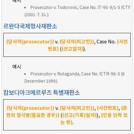
예시
Prosecutor v. Todorovic, Case No. IT-95-9/1-S ICTY
(2001. 7. 31.).
르완다국제형사재판소
{당사자(prosecutor)}
v.
{당사자(피고인)}
, Case No.
{사건
번호}
(
{선고일자}
).
예시
Prosecutor v. Rutaganda, Case No. ICTR-96-3 (6
December 1999).
캄보디아크메르루즈 특별재판소
{당사자(prosecutor)}
v.
{당사자(피고인)}
,
{사건번호}
,
{문
헌의 정식명(필요한 경우)}
(
{선고(기록)일자}
),
{인용 단락 또
는 면}
.