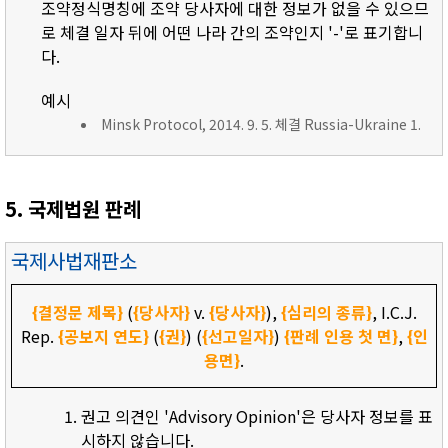
조약정식명칭에 조약 당사자에 대한 정보가 없을 수 있으므
로 체결 일자 뒤에 어떤 나라 간의 조약인지 '-'로 표기합니
다.
예시
Minsk Protocol, 2014. 9. 5. 체결 Russia-Ukraine 1.
5. 국제법원 판례
국제사법재판소
{결정문 제목}
(
{당사자}
v.
{당사자}
),
{심리의 종류}
, I.C.J.
Rep.
{공보지 연도}
(
{권}
) (
{선고일자}
)
{판례 인용 첫 면}
,
{인
용면}
.
권고 의견인 'Advisory Opinion'은 당사자 정보를 표
시하지 않습니다.