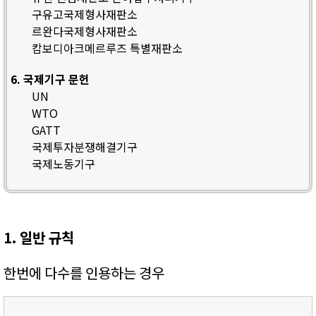
구유고국제형사재판소
르완다국제형사재판소
캄보디아크메르루즈 특별재판소
6. 국제기구 문헌
UN
WTO
GATT
국제투자분쟁해결기구
국제노동기구
1. 일반 규칙
한번에 다수를 인용하는 경우