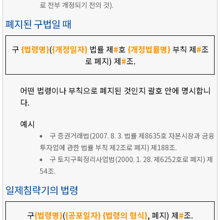
로 전부 개정되기 전의 것).
폐지된 구법일 때
구
{법령명}
(
{개정일자}
법률 제
#
호
{개정법률명}
부칙 제
#
조
로 폐지) 제
#
조.
어떤 법령이나 부칙으로 폐지된 것인지 괄호 안에 명시합니
다.
예시
구 증권거래법(2007. 8. 3. 법률 제8635호 자본시장과 금융
투자업에 관한 법률 부칙 제2조로 폐지) 제188조.
구 토지구획정리사업법(2000. 1. 28. 제6252호로 폐지) 제
54조.
일제침략기의 법령
구
{법령명}
(
{공포일자}
{법령의 형식}
, 폐지) 제
#
조.