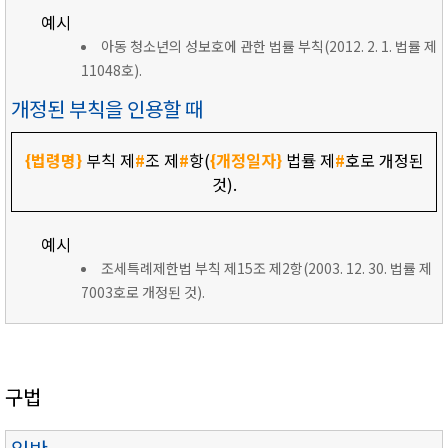
예시
아동 청소년의 성보호에 관한 법률 부칙(2012. 2. 1. 법률 제
11048호).
개정된 부칙을 인용할 때
{법령명}
부칙 제
#
조 제
#
항(
{개정일자}
법률 제
#
호로 개정된
것).
예시
조세특례제한법 부칙 제15조 제2항(2003. 12. 30. 법률 제
7003호로 개정된 것).
구법