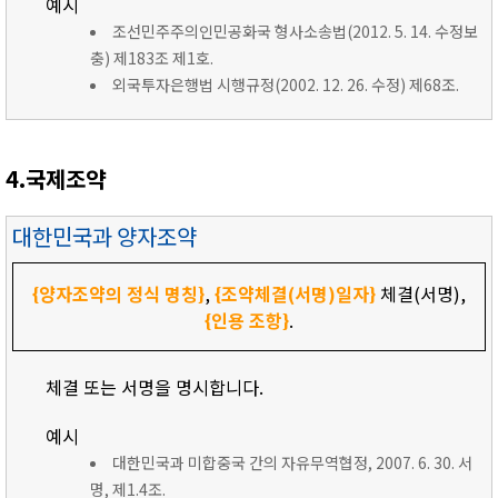
예시
조선민주주의인민공화국 형사소송법(2012. 5. 14. 수정보
충) 제183조 제1호.
외국투자은행법 시행규정(2002. 12. 26. 수정) 제68조.
4.국제조약
대한민국과 양자조약
{양자조약의 정식 명칭}
,
{조약체결(서명)일자}
체결(서명),
{인용 조항}
.
체결 또는 서명을 명시합니다.
예시
대한민국과 미합중국 간의 자유무역협정, 2007. 6. 30. 서
명, 제1.4조.