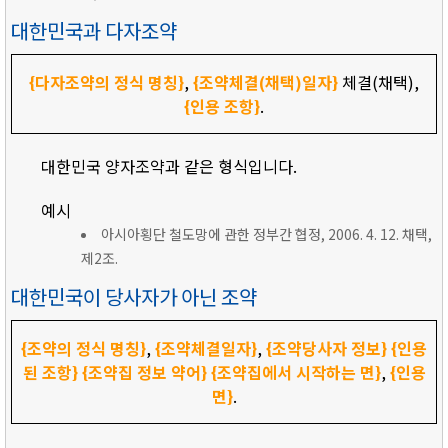
대한민국과 다자조약
{다자조약의 정식 명칭}
,
{조약체결(채택)일자}
체결(채택),
{인용 조항}
.
대한민국 양자조약과 같은 형식입니다.
예시
아시아횡단 철도망에 관한 정부간 협정, 2006. 4. 12. 채택,
제2조.
대한민국이 당사자가 아닌 조약
{조약의 정식 명칭}
,
{조약체결일자}
,
{조약당사자 정보}
{인용
된 조항}
{조약집 정보 약어}
{조약집에서 시작하는 면}
,
{인용
면}
.