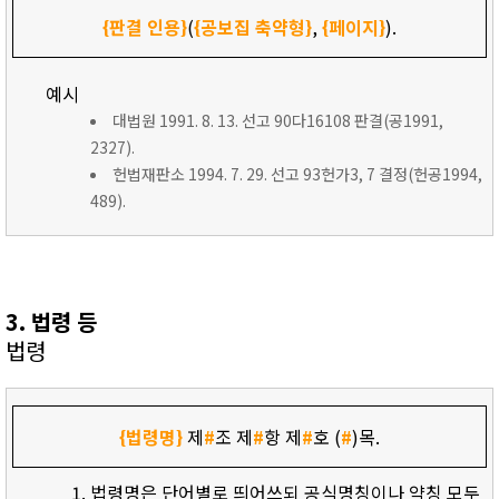
{판결 인용}
(
{공보집 축약형}
,
{페이지}
).
예시
대법원 1991. 8. 13. 선고 90다16108 판결(공1991,
2327).
헌법재판소 1994. 7. 29. 선고 93헌가3, 7 결정(헌공1994,
489).
3. 법령 등
법령
{법령명}
제
#
조 제
#
항 제
#
호 (
#
)목.
법령명은 단어별로 띄어쓰되 공식명칭이나 약칭 모두