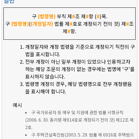
일반
구
{법령명}
부칙 제
#
조 제
#
항 (
#
)목.
구
{법령명}
(
{개정일자}
법률 제
#
호로 개정되기 전의 것) 제
#
조
제
#
항.
개정일자와 개정 법령을 기준으로 개정되기 직전의 구
법을 표시합니다.
전부 개정이 아닌 일부 개정이 있었으나 인용하고자
하는 해당 조문의 개정이 없는 경우에는 법명에 '구'를
표시하지 않습니다.
법령명 개정의 경우, 해당 법령명으로 전부 개정됐음
을 표시해야 합니다.
예시
구 국가유공자 등 예우 및 지원에 관한 법률 시행규칙
(2006. 6. 30. 총리령 제914호로 개정되기 전의 것) 제12조 제
2호.
구 주택건설촉진법(2003. 5. 29. 법률 제 6916호 주택법으