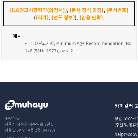
{ILO권고사항협약(의정서)}
,
{문서 정식 명칭}
,
{문서번호}
(
{회기}
,
{연도 정보}
),
{인용 단락}
.
예시
ILO권고사항, Minimum Age Recommendation, No.
146 (58th, 1973), para.2.
카피킬러 
㈜무하유
평일 10:00~17
서울시 성동구 성수일로 8길 5
(주말 및 공휴
서울숲 SK V1 A동 2층 (04793)
help@copyk