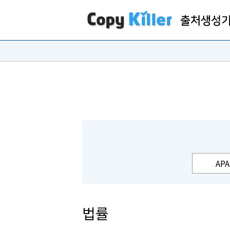
APA
법률