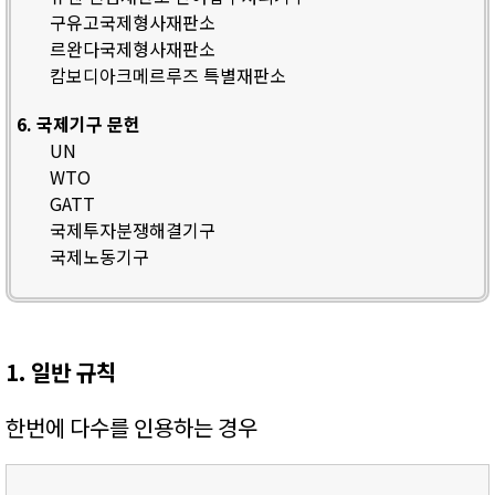
구유고국제형사재판소
르완다국제형사재판소
캄보디아크메르루즈 특별재판소
6. 국제기구 문헌
UN
WTO
GATT
국제투자분쟁해결기구
국제노동기구
1. 일반 규칙
한번에 다수를 인용하는 경우