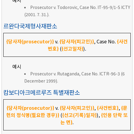
예시
Prosecutor v. Todorovic, Case No. IT-95-9/1-S ICTY
(2001. 7. 31.).
르완다국제형사재판소
{당사자(prosecutor)}
v.
{당사자(피고인)}
, Case No.
{사건
번호}
(
{선고일자}
).
예시
Prosecutor v. Rutaganda, Case No. ICTR-96-3 (6
December 1999).
캄보디아크메르루즈 특별재판소
{당사자(prosecutor)}
v.
{당사자(피고인)}
,
{사건번호}
,
{문
헌의 정식명(필요한 경우)}
(
{선고(기록)일자}
),
{인용 단락 또
는 면}
.