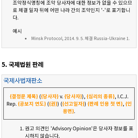
조약정식명칭에 조약 당사자에 대한 정보가 없을 수 있으므
로 체결 일자 뒤에 어떤 나라 간의 조약인지 '-'로 표기합니
다.
예시
Minsk Protocol, 2014. 9. 5. 체결 Russia-Ukraine 1.
5. 국제법원 판례
국제사법재판소
{결정문 제목}
(
{당사자}
v.
{당사자}
),
{심리의 종류}
, I.C.J.
Rep.
{공보지 연도}
(
{권}
) (
{선고일자}
)
{판례 인용 첫 면}
,
{인
용면}
.
권고 의견인 'Advisory Opinion'은 당사자 정보를 표
시하지 않습니다.