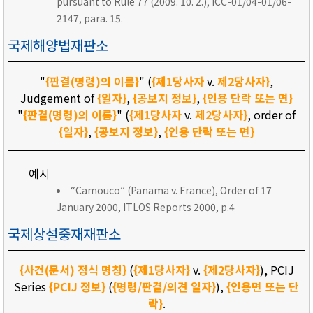
pursuant to Rule 77 (2009. 10. 2.), ICC-01/04-01/06-
2147, para. 15.
국제해양법재판소
"
{판결(명령)의 이름}
" (
{제1당사자
v.
제2당사자}
,
Judgement of
{일자}
,
{공보지 정보}
,
{인용 단락 또는 면}
"
{판결(명령)의 이름}
" (
{제1당사자
v.
제2당사자}
, order of
{일자}
,
{공보지 정보}
,
{인용 단락 또는 면}
예시
“Camouco” (Panama v. France), Order of 17
January 2000, ITLOS Reports 2000, p.4
국제상설중재재판소
{사건(문서) 정식 명칭}
(
{제1당사자}
v.
{제2당사자}
), PCIJ
Series
{PCIJ 정보}
(
{명령/판결/의견 일자}
),
{인용면 또는 단
락}
.