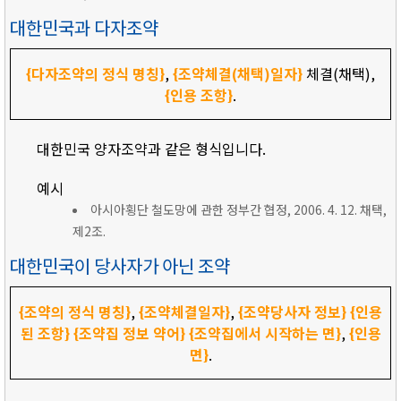
대한민국과 다자조약
{다자조약의 정식 명칭}
,
{조약체결(채택)일자}
체결(채택),
{인용 조항}
.
대한민국 양자조약과 같은 형식입니다.
예시
아시아횡단 철도망에 관한 정부간 협정, 2006. 4. 12. 채택,
제2조.
대한민국이 당사자가 아닌 조약
{조약의 정식 명칭}
,
{조약체결일자}
,
{조약당사자 정보}
{인용
된 조항}
{조약집 정보 약어}
{조약집에서 시작하는 면}
,
{인용
면}
.