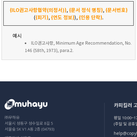
{ILO권고사항협약(의정서)}
,
{문서 정식 명칭}
,
{문서번호}
(
{회기}
,
{연도 정보}
),
{인용 단락}
.
예시
ILO권고사항, Minimum Age Recommendation, No.
146 (58th, 1973), para.2.
카피킬러 
㈜무하유
평일 10:00~17
서울시 성동구 성수일로 8길 5
(주말 및 공휴
서울숲 SK V1 A동 2층 (04793)
help@copyk