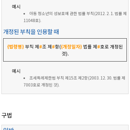
예시
아동 청소년의 성보호에 관한 법률 부칙(2012. 2. 1. 법률 제
11048호).
개정된 부칙을 인용할 때
{법령명}
부칙 제
#
조 제
#
항(
{개정일자}
법률 제
#
호로 개정된
것).
예시
조세특례제한법 부칙 제15조 제2항(2003. 12. 30. 법률 제
7003호로 개정된 것).
구법