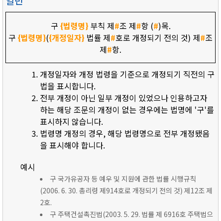
일반
구
{법령명}
부칙 제
#
조 제
#
항 (
#
)목.
구
{법령명}
(
{개정일자}
법률 제
#
호로 개정되기 전의 것) 제
#
조
제
#
항.
개정일자와 개정 법령을 기준으로 개정되기 직전의 구
법을 표시합니다.
전부 개정이 아닌 일부 개정이 있었으나 인용하고자
하는 해당 조문의 개정이 없는 경우에는 법명에 '구'를
표시하지 않습니다.
법령명 개정의 경우, 해당 법령명으로 전부 개정됐음
을 표시해야 합니다.
예시
구 국가유공자 등 예우 및 지원에 관한 법률 시행규칙
(2006. 6. 30. 총리령 제914호로 개정되기 전의 것) 제12조 제
2호.
구 주택건설촉진법(2003. 5. 29. 법률 제 6916호 주택법으