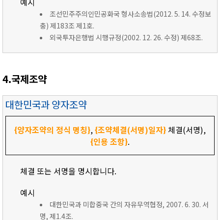
예시
조선민주주의인민공화국 형사소송법(2012. 5. 14. 수정보
충) 제183조 제1호.
외국투자은행법 시행규정(2002. 12. 26. 수정) 제68조.
4.국제조약
대한민국과 양자조약
{양자조약의 정식 명칭}
,
{조약체결(서명)일자}
체결(서명),
{인용 조항}
.
체결 또는 서명을 명시합니다.
예시
대한민국과 미합중국 간의 자유무역협정, 2007. 6. 30. 서
명, 제1.4조.