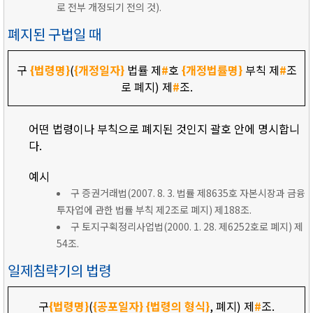
로 전부 개정되기 전의 것).
폐지된 구법일 때
구
{법령명}
(
{개정일자}
법률 제
#
호
{개정법률명}
부칙 제
#
조
로 폐지) 제
#
조.
어떤 법령이나 부칙으로 폐지된 것인지 괄호 안에 명시합니
다.
예시
구 증권거래법(2007. 8. 3. 법률 제8635호 자본시장과 금융
투자업에 관한 법률 부칙 제2조로 폐지) 제188조.
구 토지구획정리사업법(2000. 1. 28. 제6252호로 폐지) 제
54조.
일제침략기의 법령
구
{법령명}
(
{공포일자}
{법령의 형식}
, 폐지) 제
#
조.