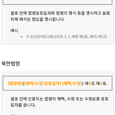
괄호 안에 법령공포일자와 법령의 형식 등을 명시하고 쉼표
뒤에 폐지된 법임을 명시합니다.
예시
구 조선임야조사령(1918. 5. 1. 제령 제5호, 폐지) 제1조.
북한법령
{법령명}
(
{채택/수정/공포일자}
{채택/수정}
) 제
#
조 제
#
호.
괄호 안에 인용되는 법령의 채택, 수정 또는 수정보충 공포
일자를 씁니다.