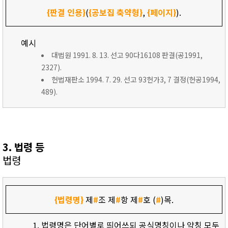
{판결 인용}
(
{공보집 축약형}
,
{페이지}
).
예시
대법원 1991. 8. 13. 선고 90다16108 판결(공1991,
2327).
헌법재판소 1994. 7. 29. 선고 93헌가3, 7 결정(헌공1994,
489).
3. 법령 등
법령
{법령명}
제
#
조 제
#
항 제
#
호 (
#
)목.
법령명은 단어별로 띄어쓰되 공식명칭이나 약칭 모두